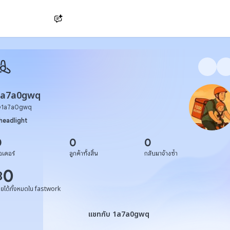
Ask AI
1a7a0gwq
@
1a7a0gwq
headlight
0
0
0
อเดอร์
ลูกค้าทั้งสิ้น
กลับมาจ้างซ้ำ
0
฿
ายได้ทั้งหมดใน fastwork
แชทกับ 1a7a0gwq
แชทกับ 1a7a0gwq