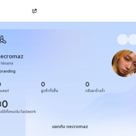
Ask AI
necromaz
@
14nxmx
branding
0
0
0
อเดอร์
ลูกค้าทั้งสิ้น
กลับมาจ้างซ้ำ
0
฿
ายได้ทั้งหมดใน fastwork
แชทกับ necromaz
แชทกับ necromaz