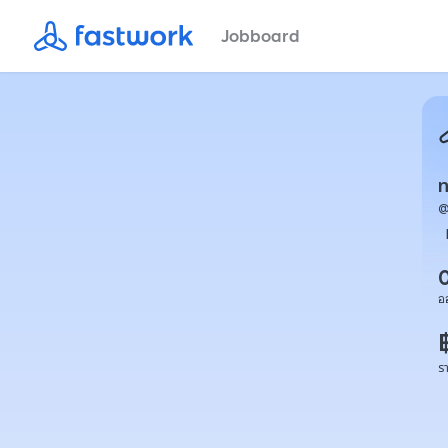
Jobboard
อ
ร