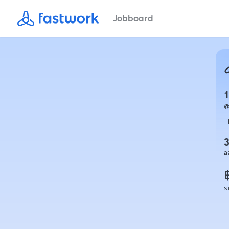
Jobboard
1
อ
ร