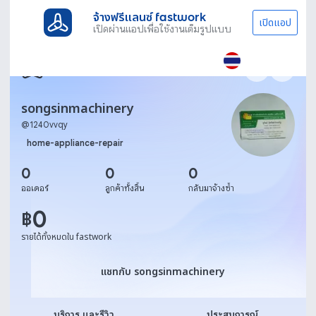
จ้างฟรีแลนซ์ fastwork
เปิดแอป
เปิดผ่านแอปเพื่อใช้งานเต็มรูปแบบ
songsinmachinery
@
1240vvqy
home-appliance-repair
0
0
0
ออเดอร์
ลูกค้าทั้งสิ้น
กลับมาจ้างซ้ำ
0
฿
รายได้ทั้งหมดใน fastwork
แชทกับ songsinmachinery
แชทกับ songsinmachinery
บริการ และรีวิว
ประสบการณ์