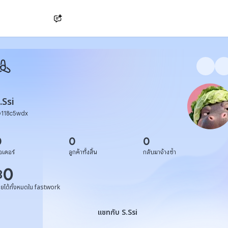
Ask AI
.Ssi
@
118c5wdx
0
0
0
อเดอร์
ลูกค้าทั้งสิ้น
กลับมาจ้างซ้ำ
0
฿
ายได้ทั้งหมดใน fastwork
แชทกับ S.Ssi
แชทกับ S.Ssi