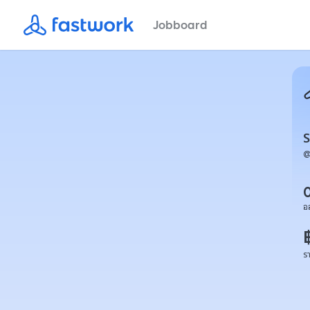
Jobboard
S
อ
ร