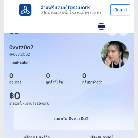
จ้างฟรีแลนซ์ fastwork
เปิดแอป
เปิดผ่านแอปเพื่อใช้งานเต็มรูปแบบ
0vvtz0o2
@
0vvtz0o2
nail-salon
0
0
0
ออเดอร์
ลูกค้าทั้งสิ้น
กลับมาจ้างซ้ำ
0
฿
รายได้ทั้งหมดใน fastwork
แชทกับ 0vvtz0o2
แชทกับ 0vvtz0o2
บริการ และรีวิว
ประสบการณ์