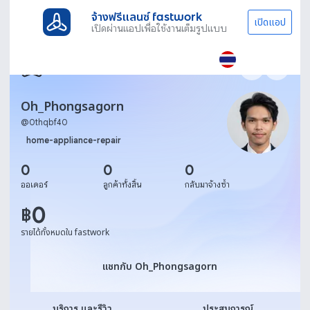
จ้างฟรีแลนซ์ fastwork
เปิดแอป
เปิดผ่านแอปเพื่อใช้งานเต็มรูปแบบ
Oh_Phongsagorn
@
0thqbf40
home-appliance-repair
0
0
0
ออเดอร์
ลูกค้าทั้งสิ้น
กลับมาจ้างซ้ำ
0
฿
รายได้ทั้งหมดใน fastwork
แชทกับ Oh_Phongsagorn
แชทกับ Oh_Phongsagorn
บริการ และรีวิว
ประสบการณ์