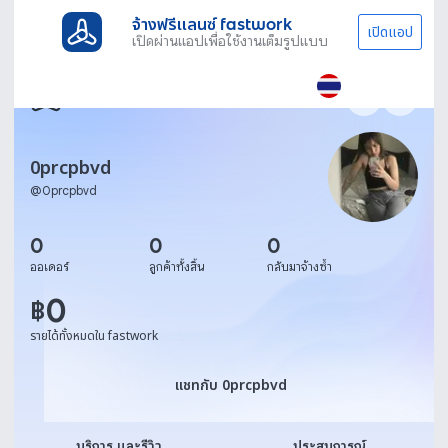
จ้างฟรีแลนซ์ fastwork
เปิดแอป
เปิดผ่านแอปเพื่อใช้งานเต็มรูปแบบ
0prcpbvd
@
0prcpbvd
0
0
0
ออเดอร์
ลูกค้าทั้งสิ้น
กลับมาจ้างซ้ำ
0
฿
รายได้ทั้งหมดใน fastwork
แชทกับ 0prcpbvd
แชทกับ 0prcpbvd
บริการ และรีวิว
ประสบการณ์