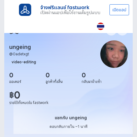
จ้างฟรีแลนซ์ fastwork
เปิดแอป
เปิดผ่านแอปเพื่อใช้งานเต็มรูปแบบ
ungeing
@
0adetxgt
video-editing
0
0
0
ออเดอร์
ลูกค้าทั้งสิ้น
กลับมาจ้างซ้ำ
0
฿
รายได้ทั้งหมดใน fastwork
แชทกับ ungeing
แชทกับ ungeing
ตอบกลับภายใน ~1 นาที