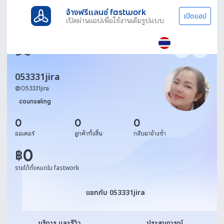
จ้างฟรีแลนซ์ fastwork
เปิดแอป
เปิดผ่านแอปเพื่อใช้งานเต็มรูปแบบ
053331jira
@
053331jira
counseling
0
0
0
ออเดอร์
ลูกค้าทั้งสิ้น
กลับมาจ้างซ้ำ
0
฿
รายได้ทั้งหมดใน fastwork
แชทกับ 053331jira
แชทกับ 053331jira
บริการ และรีวิว
ประสบการณ์