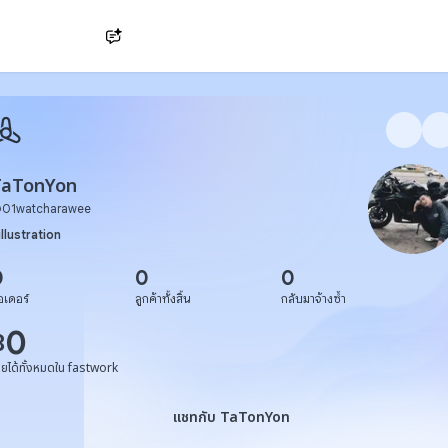
Ask AI
TaTonYon
@
01watcharawee
illustration
0
0
0
อเดอร์
ลูกค้าทั้งสิ้น
กลับมาจ้างซ้ำ
0
฿
ายได้ทั้งหมดใน fastwork
แชทกับ TaTonYon
แชทกับ TaTonYon