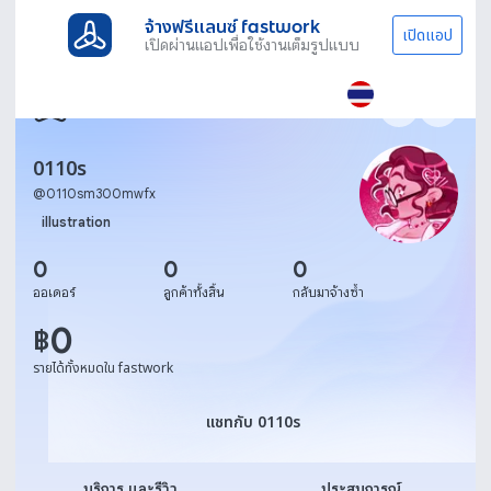
จ้างฟรีแลนซ์ fastwork
เปิดแอป
เปิดผ่านแอปเพื่อใช้งานเต็มรูปแบบ
0110s
@
0110sm300mwfx
illustration
0
0
0
ออเดอร์
ลูกค้าทั้งสิ้น
กลับมาจ้างซ้ำ
0
฿
รายได้ทั้งหมดใน fastwork
แชทกับ 0110s
แชทกับ 0110s
บริการ และรีวิว
ประสบการณ์