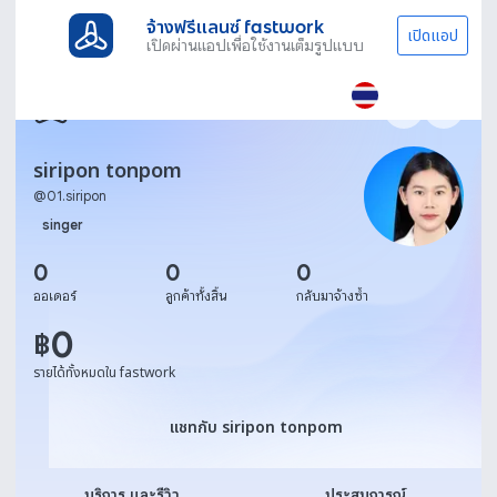
จ้างฟรีแลนซ์ fastwork
เปิดแอป
เปิดผ่านแอปเพื่อใช้งานเต็มรูปแบบ
siripon tonpom
@
01.siripon
singer
0
0
0
ออเดอร์
ลูกค้าทั้งสิ้น
กลับมาจ้างซ้ำ
0
฿
รายได้ทั้งหมดใน fastwork
แชทกับ siripon tonpom
แชทกับ siripon tonpom
บริการ และรีวิว
ประสบการณ์