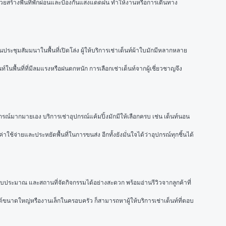
ท์ช่วยสร้างพื้นที่พักผ่อนและป้องกันแสงแดดฝน ทำให้งานหรือการเดินทาง
ุมสัมมนาในพื้นที่เปิดโล่ง ผู้ให้บริการเช่าเต็นท์ผ้าใบมักมีหลากหลาย
ในพื้นที่ที่มีลมแรงหรือฝนตกหนัก การเลือกเช่าเต็นท์จากผู้เชี่ยวชาญจึง
รณ์มากมายเอง บริการเช่าอุปกรณ์แค้มปิ้งมักมีให้เลือกครบ เช่น เต็นท์นอน 
าใช้จ่ายและประหยัดพื้นที่ในการขนส่ง อีกทั้งยังมั่นใจได้ว่าอุปกรณ์ทุกชิ้นได้
งบประมาณ และสถานที่จัดกิจกรรมได้อย่างสะดวก พร้อมอ่านรีวิวจากลูกค้าที่
ขนาดใหญ่หรืองานเล็กในครอบครัว ก็สามารถหาผู้ให้บริการเช่าเต็นท์ที่ตอบ