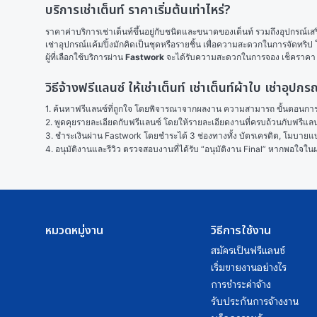
บริการเช่าเต็นท์ ราคาเริ่มต้นเท่าไหร่?
ราคาค่าบริการเช่าเต็นท์ขึ้นอยู่กับชนิดและขนาดของเต็นท์ รวมถึงอุปกรณ์เสร
เช่าอุปกรณ์แค้มปิ้งมักคิดเป็นชุดหรือรายชิ้น เพื่อความสะดวกในการจัดทริป 
ผู้ที่เลือกใช้บริการผ่าน 
Fastwork
 จะได้รับความสะดวกในการจอง เช็คราคา แ
วิธีจ้างฟรีแลนซ์ ให้เช่าเต็นท์ เช่าเต็นท์ผ้าใบ เช่าอุป
1. ค้นหาฟรีแลนซ์ที่ถูกใจ โดยพิจารณาจากผลงาน ความสามารถ ขั้นตอนการทำ
2. พูดคุยรายละเอียดกับฟรีแลนซ์ โดยให้รายละเอียดงานที่ครบถ้วนกับฟรีแ
3. ชำระเงินผ่าน Fastwork โดยชำระได้ 3 ช่องทางทั้ง บัตรเครดิต, โมบายแบง
4. อนุมัติงานและรีวิว ตรวจสอบงานที่ได้รับ “อนุมัติงาน Final” หากพอใจ
หมวดหมู่งาน
วิธีการใช้งาน
สมัครเป็นฟรีแลนซ์
เริ่มขายงานอย่างไร
การชำระค่าจ้าง
รับประกันการจ้างงาน