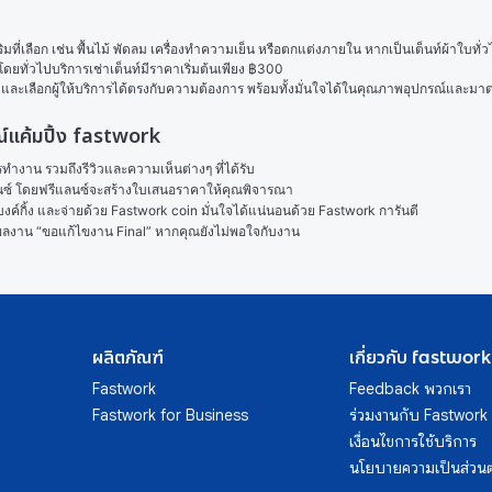
ิมที่เลือก เช่น พื้นไม้ พัดลม เครื่องทำความเย็น หรือตกแต่งภายใน หากเป็นเต็นท์ผ้าใบท
โดยทั่วไปบริการเช่าเต็นท์มีราคาเริ่มต้นเพียง ฿300
ละเลือกผู้ให้บริการได้ตรงกับความต้องการ พร้อมทั้งมั่นใจได้ในคุณภาพอุปกรณ์และมา
กรณ์แค้มปิ้ง fastwork
งาน รวมถึงรีวิวและความเห็นต่างๆ ที่ได้รับ

ลนซ์ โดยฟรีแลนซ์จะสร้างใบเสนอราคาให้คุณพิจารณา

ค์กิ้ง และจ่ายด้วย Fastwork coin มั่นใจได้แน่นอนด้วย Fastwork การันตี

ในผลงาน “ขอแก้ไขงาน Final” หากคุณยังไม่พอใจกับงาน
ผลิตภัณฑ์
เกี่ยวกับ fastwork
Fastwork
Feedback พวกเรา
Fastwork for Business
ร่วมงานกับ Fastwork
เงื่อนไขการใช้บริการ
นโยบายความเป็นส่วนต