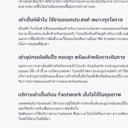
เช่าเต็นท์
 คือบริการที่ช่วยให้การจัดกิจกรรมกลางแจ้งเป็นเรื่องง่าย ไม่ว่า
สะดวกสบายขึ้นโดยไม่ต้องลงทุนซื้ออุปกรณ์ราคาแพง
เช่าเต็นท์ผ้าใบ ใช้งานอเนกประสงค์ เหมาะทุกโอกาส
เต็นท์ผ้าใบเป็นตัวเลือกยอดนิยมสำหรับงานกลางแจ้งเพราะทนแดดและกันฝนได้
ขนาด ตั้งแต่ขนาดเล็กสำหรับครอบครัว ไปจนถึงเต็นท์ใหญ่สำหรับงานอีเวน
นอกจากนี้ยังมีบริการติดตั้งและรื้อถอนโดยทีมงานมืออาชีพ ช่วยลดภาระของผู้
เป็นการลงทุนที่คุ้มค่า
เช่าอุปกรณ์แค้มปิ้ง ครบชุด พร้อมสำหรับการเดินทาง
นอกจากการเช่าเต็นท์สำหรับกิจกรรมทั่วไปแล้ว ปัจจุบันบริการเช่าอุปกรณ์แค
ถุงนอน โต๊ะ เก้าอี้ เตาแก๊สแบบพกพา ไปจนถึงไฟฉายและอุปกรณ์ครัว ทำให้ส
บริการเช่าอุปกรณ์ลักษณะนี้เหมาะสำหรับทั้งมือใหม่ที่เพิ่งเริ่มต้นแคมป์ปิ้ง 
รับการตรวจสอบและทำความสะอาดก่อนส่งมอบ
บริการเช่าเต็นท์บน Fastwork มั่นใจได้ในคุณภาพ
แพลตฟอร์ม Fastwork ได้รวบรวมผู้ให้บริการเช่าเต็นท์และอุปกรณ์แคมป์ปิ้ง
เคยใช้บริการจริงเพื่อประกอบการตัดสินใจ
ข้อดีของการใช้บริการผ่าน Fastwork คือความโปร่งใสเรื่องราคา ความชัดเ
โจทย์ได้ครบในที่เดียว