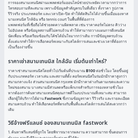
การจองสนามเทนนิสผ่านแพลตฟอร์มออนไลน์ช่วยประหยัดเวลามากกว่าการ
โทรสอบถามทีละสนาม เพราะมีข้อมูลสำคัญครบในที่เดียว ทั้งราคา รูปภาพ 
รีวิวจริง ประเภทคอร์ท และเวลาเปิด–ปิด ทำให้ตัดสินใจได้ง่ายขึ้นเมื่อมองหาส
นามเทนนิส ใกล้ฉัน หรือ tennis court ในพื้นที่ที่ต้องการ
แพลตฟอร์มที่เชื่อถือได้ช่วยลดความผิดพลาด เช่น ราคาคอร์ทไม่ตรง คิวว่าง
ไม่อัปเดต หรือข้อมูลสถานที่ไม่ครบถ้วน ทำให้สามารถวางแผนการตีเทนนิส 
นัดเพื่อน หรือเตรียมซ้อมกับโค้ชได้มั่นใจมากกว่าเดิม การมีข้อมูลครบถ้วน
ตั้งแต่แรกทำให้การเลือกคอร์ทเหมาะกับสไตล์การเล่นและช่วงเวลาที่ต้องการ
เป็นเรื่องง่ายขึ้น
ราคาเช่าสนามเทนนิส ใกล้ฉัน เริ่มต้นเท่าไหร่?
ราคาเช่าสนามเทนนิสโดยทั่วไปเริ่มต้นที่ประมาณ 
฿100
 ต่อชั่วโมง โดยขึ้นอยู่
กับประเภทคอร์ท เวลาเล่น และสถานที่ตั้ง คอร์ทเทนนิสในร่มมักมีราคาสูงกว่า
สนามกลางแจ้ง ส่วนสนามเทนนิส กรุงเทพ มักมีราคาต่างกันตามเขตและความ
ใหม่ของสนาม บางสนามมีส่วนลดหรือแพ็กเกจสำหรับการจองหลายชั่วโมง
หากต้องการค้นหาสนามเทนนิสคุณภาพดีในงบประมาณที่เหมาะสม สามารถ
เลือกผู้ให้บริการได้ผ่าน 
Fastwork
 ซึ่งรวมข้อมูลราคา รีวิวจริง และรายละเอียด
สนามครบถ้วน ทำให้เลือกคอร์ทที่ตรงกับพื้นที่และสไตล์การเล่นได้สะดวกกว่า
เดิม
วิธีจ้างฟรีแลนซ์ จองสนามเทนนิส fastwork
1. ค้นหาฟรีแลนซ์ที่ถูกใจ โดยพิจารณาจากผลงาน ความสามารถ ขั้นตอนการ
ทำงาน รวมถึงรีวิวและความเห็นต่างๆ ที่ได้รับ
