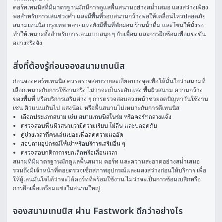
คอร์ทเทนนิสที่มีมาตรฐานมักมีการดูแลพื้นสนามอย่างสม่ำเสมอ แสงสว่างเพียง
พอสำหรับการเล่นช่วงค่ำ และมีพื้นที่รอบสนามกว้างพอให้เคลื่อนไหวปลอดภัย 
สนามเทนนิส กรุงเทพ หลายแห่งยังมีพื้นที่พักผ่อน ร้านน้ำดื่ม และโซนให้นั่งรอ 
ทำให้เหมาะทั้งสำหรับการเล่นแบบสนุก ๆ กับเพื่อน และการฝึกซ้อมเพื่อแข่งขัน
อย่างจริงจัง
สิ่งที่ต้องรู้ก่อนจองสนามเทนนิส
ก่อนจองคอร์ทเทนนิส ควรตรวจสอบรายละเอียดบางจุดเพื่อให้มั่นใจว่าสนามที่
เลือกเหมาะกับการใช้งานจริง ไม่ว่าจะเป็นระดับแสง พื้นผิวสนาม ความกว้าง
ของพื้นที่ หรือบริการเสริมต่าง ๆ การตรวจสอบล่วงหน้าช่วยลดปัญหาวันใช้งาน 
เช่น คิวแน่นเกินไป แสงน้อย หรือพื้นสนามไม่เหมาะกับการตีเทนนิส
เลือกประเภทสนาม เช่น สนามเทนนิสในร่ม หรือคอร์ทกลางแจ้ง
ตรวจสอบพื้นผิวสนามว่ามีความเรียบ ไม่ลื่น และปลอดภัย
ดูช่วงเวลาที่คนเล่นเยอะเพื่อลดความแออัด
สอบถามอุปกรณ์ให้เช่าหรือบริการเสริมอื่น ๆ
ตรวจสอบกติกาการยกเลิกหรือเลื่อนเวลา
สนามที่มีมาตรฐานมักดูแลพื้นสนาม คอร์ท และความสะอาดอย่างสม่ำเสมอ 
รวมถึงมีเจ้าหน้าที่คอยตรวจเช็กสภาพอุปกรณ์และแสงสว่างก่อนให้บริการ เพื่อ
ให้ผู้เล่นมั่นใจได้ว่าจะได้คอร์ทที่พร้อมใช้งาน ไม่ว่าจะเป็นการซ้อมเบสิกหรือ
การฝึกเพื่อเตรียมแข่งในสนามใหญ่
จองสนามเทนนิส ผ่าน Fastwork ดีกว่าอย่างไร