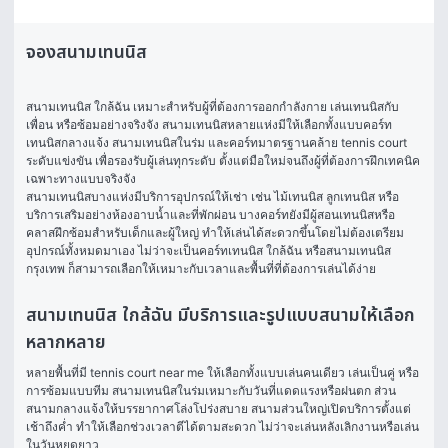
จองสนามเทนนิส
สนามเทนนิส ใกล้ฉัน
 เหมาะสำหรับผู้ที่ต้องการออกกำลังกาย เล่นเทนนิสกับ
เพื่อน หรือซ้อมอย่างจริงจัง สนามเทนนิสหลายแห่งมีให้เลือกทั้งแบบคอร์ท
เทนนิสกลางแจ้ง สนามเทนนิสในร่ม และคอร์ทมาตรฐานคล้าย tennis court 
ระดับแข่งขัน เพื่อรองรับผู้เล่นทุกระดับ ตั้งแต่มือใหม่จนถึงผู้ที่ต้องการฝึกเทคนิค
เฉพาะทางแบบจริงจัง
สนามเทนนิสบางแห่งมีบริการอุปกรณ์ให้เช่า เช่น ไม้เทนนิส ลูกเทนนิส หรือ
บริการเสริมอย่างห้องอาบน้ำและที่พักผ่อน บางคอร์ทยังมีผู้สอนเทนนิสหรือ
คลาสฝึกซ้อมสำหรับเด็กและผู้ใหญ่ ทำให้เล่นได้สะดวกขึ้นโดยไม่ต้องเตรียม
อุปกรณ์ทั้งหมดมาเอง ไม่ว่าจะเป็นคอร์ทเทนนิส ใกล้ฉัน หรือสนามเทนนิส 
กรุงเทพ ก็สามารถเลือกให้เหมาะกับเวลาและพื้นที่ที่ต้องการเล่นได้ง่าย
สนามเทนนิส ใกล้ฉัน มีบริการและรูปแบบสนามให้เลือก
หลากหลาย
หลายพื้นที่มี tennis court near me ให้เลือกทั้งแบบเล่นคนเดียว เล่นเป็นคู่ หรือ
การซ้อมแบบทีม สนามเทนนิสในร่มเหมาะกับวันที่แดดแรงหรือฝนตก ส่วน
สนามกลางแจ้งให้บรรยากาศโล่งโปร่งสบาย สนามส่วนใหญ่เปิดบริการตั้งแต่
เช้าถึงค่ำ ทำให้เลือกช่วงเวลาตีได้ตามสะดวก ไม่ว่าจะเล่นหลังเลิกงานหรือเล่น
ในวันหยุดยาว