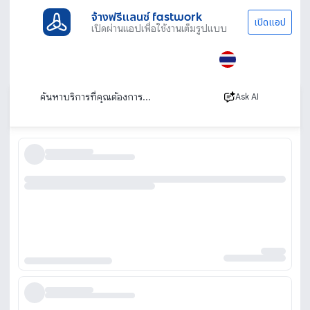
จ้างฟรีแลนซ์ fastwork
เปิดแอป
เปิดผ่านแอปเพื่อใช้งานเต็มรูปแบบ
ประเภทงานทั้งหมด
ไลฟ์สไตล์
สนามเทนนิส
จองสนามเทนนิส
เรียงตาม
Ask AI