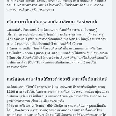
ชีวิต เพื่อสื่อสารกันอย่างลึกซึ้งมากขึ้น รวมถึงนักท่องเที่ยวที่ต้องการเตรียมตัว
ก่อนเดินทางมาประเทศไทย เพื่อใช้ภาษาไทยในชีวิตประจำวัน เช่น การสั่ง
อาหาร การเรียกรถ หรือการถามทาง
เรียนภาษาไทยกับครูสอนมืออาชีพบน Fastwork
แพลตฟอร์ม Fastwork มีคอร์สสอนภาษาไทยให้ชาวต่างชาติจากครูผู้
เชี่ยวชาญมากประสบการณ์ ผู้เรียนสามารถเลือกครูตามความถนัด เช่น ครู
เจ้าของภาษา ครูที่มีประสบการณ์สอนนักเรียนต่างชาติ หรือครูที่สามารถสอน
ภาษาอังกฤษควบคู่เพื่ออธิบายหลักไวยากรณ์ให้เข้าใจง่าย
ผู้เรียนสามารถเลือกเรียนได้ทั้งแบบตัวต่อตัวที่บ้าน แบบกลุ่มเล็ก หรือเรียน
ออนไลน์ผ่าน Zoom ครูแต่ละคนจะออกแบบบทเรียนให้เหมาะกับเป้าหมายของ
ผู้เรียน เช่น เรียนเพื่อใช้ในชีวิตประจำวัน เรียนเพื่อทำงาน หรือเรียนเพื่อสอบวัด
ระดับภาษาไทย (CU-TFL) พร้อมแบบฝึกหัดและบทสนทนาจำลองใน
สถานการณ์จริง
คอร์สสอนภาษาไทยให้ชาวต่างชาติ ราคาเริ่มต้นเท่าไหร่
คอร์สสอนภาษาไทยให้ชาวต่างชาติบน Fastwork มีราคาเริ่มต้นที่ประมาณ 
฿300 บาท
 ต่อชั่วโมง โดยราคาจะแตกต่างกันตามประสบการณ์ของผู้สอนและ
ระดับของผู้เรียน คอร์สพื้นฐานจะเน้นการฟังและพูด ส่วนคอร์สระดับกลางและ
สูงจะสอนการอ่าน เขียน และสื่อสารเชิงธุรกิจ
ผู้ที่ต้องการเรียนภาษาไทยอย่างมีประสิทธิภาพ สามารถค้นหาครูสอนเพิ่มเติม
ได้บน 
Fastwork
 ซึ่งรวบรวมครูสอนภาษาหลากหลายสาขา ทั้งภาษาไทย 
ภาษาอังกฤษ และภาษาอื่น ๆ เพื่อช่วยให้ผู้เรียนต่างชาติพัฒนาทักษะภาษาได้