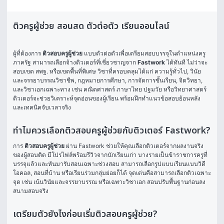
ติวครูผู้ช่วย สอนสด ตัวต่อตัว เรียนออนไลน์
ผู้ที่ต้องการ 
ติวสอบครูผู้ช่วย
 แบบตัวต่อตัวเพื่อเตรียมสอบบรรจุในตำแหน่งครู
ภาครัฐ สามารถเลือกจ้างติวเตอร์ที่เชี่ยวชาญจาก 
Fastwork
 ได้ทันที ไม่ว่าจะ
สอบเขต สพฐ. หรือเขตพื้นที่พิเศษ วิชาที่ครอบคลุมได้แก่ ความรู้ทั่วไป, วินัย
และจรรยาบรรณวิชาชีพ, กฎหมายการศึกษา, การจัดการชั้นเรียน, จิตวิทยา, 
และวิชาเอกเฉพาะทาง เช่น คณิตศาสตร์ ภาษาไทย ปฐมวัย หรือวิทยาศาสตร์ 
ติวเตอร์จะช่วยวิเคราะห์จุดอ่อนของผู้เรียน พร้อมฝึกทำแนวข้อสอบย้อนหลัง 
และเทคนิคจับเวลาจริง
ทำไมควรเลือกติวสอบครูผู้ช่วยกับติวเตอร์ Fastwork?
การ 
ติวสอบครูผู้ช่วย
 ผ่าน Fastwork ช่วยให้คุณเลือกติวเตอร์จากผลงานจริง
ของผู้สอบติด มีโปรไฟล์พร้อมรีวิวจากนักเรียนเก่า บางรายเป็นข้าราชการครูที่
บรรจุแล้วและหันมารับสอนเฉพาะช่วงสอบ สามารถเลือกรูปแบบเรียนแบบวิดี
โอคอล, สอนที่บ้าน หรือเรียนร่วมกลุ่มย่อยก็ได้ จุดเด่นคือสามารถเลือกติวเฉพาะ
จุด เช่น เน้นวินัยและจรรยาบรรณ หรือเฉพาะวิชาเอก สอนปรับพื้นฐานก่อนลง
สนามสอบจริง
เตรียมตัวยังไงก่อนเริ่มติวสอบครูผู้ช่วย?