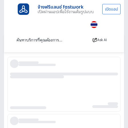
จ้างฟรีแลนซ์ fastwork
เปิดแอป
เปิดผ่านแอปเพื่อใช้งานเต็มรูปแบบ
ประเภทงานทั้งหมด
เรียนพิเศษ
ติวสอบครูผู้ช่วย
ติวครูผู้ช่วย สอนสด ตัวต่อตัว เรียนออนไลน์
เรียงตาม
Ask AI