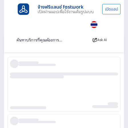
จ้างฟรีแลนซ์ fastwork
เปิดแอป
เปิดผ่านแอปเพื่อใช้งานเต็มรูปแบบ
ประเภทงานทั้งหมด
เรียนพิเศษ
ติวสอบครูผู้ช่วย
ติวครูผู้ช่วย สอนสด ตัวต่อตัว เรียนออนไลน์
เรียงตาม
Ask AI