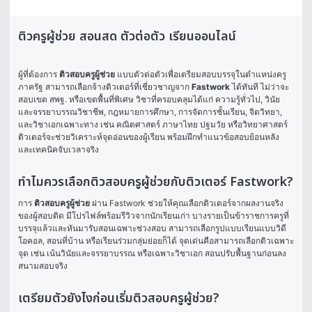
ติวครูผู้ช่วย สอนสด ตัวต่อตัว เรียนออนไลน์
ผู้ที่ต้องการ 
ติวสอบครูผู้ช่วย
 แบบตัวต่อตัวเพื่อเตรียมสอบบรรจุในตำแหน่งครู
ภาครัฐ สามารถเลือกจ้างติวเตอร์ที่เชี่ยวชาญจาก 
Fastwork
 ได้ทันที ไม่ว่าจะ
สอบเขต สพฐ. หรือเขตพื้นที่พิเศษ วิชาที่ครอบคลุมได้แก่ ความรู้ทั่วไป, วินัย
และจรรยาบรรณวิชาชีพ, กฎหมายการศึกษา, การจัดการชั้นเรียน, จิตวิทยา, 
และวิชาเอกเฉพาะทาง เช่น คณิตศาสตร์ ภาษาไทย ปฐมวัย หรือวิทยาศาสตร์ 
ติวเตอร์จะช่วยวิเคราะห์จุดอ่อนของผู้เรียน พร้อมฝึกทำแนวข้อสอบย้อนหลัง 
และเทคนิคจับเวลาจริง
ทำไมควรเลือกติวสอบครูผู้ช่วยกับติวเตอร์ Fastwork?
การ 
ติวสอบครูผู้ช่วย
 ผ่าน Fastwork ช่วยให้คุณเลือกติวเตอร์จากผลงานจริง
ของผู้สอบติด มีโปรไฟล์พร้อมรีวิวจากนักเรียนเก่า บางรายเป็นข้าราชการครูที่
บรรจุแล้วและหันมารับสอนเฉพาะช่วงสอบ สามารถเลือกรูปแบบเรียนแบบวิดี
โอคอล, สอนที่บ้าน หรือเรียนร่วมกลุ่มย่อยก็ได้ จุดเด่นคือสามารถเลือกติวเฉพาะ
จุด เช่น เน้นวินัยและจรรยาบรรณ หรือเฉพาะวิชาเอก สอนปรับพื้นฐานก่อนลง
สนามสอบจริง
เตรียมตัวยังไงก่อนเริ่มติวสอบครูผู้ช่วย?