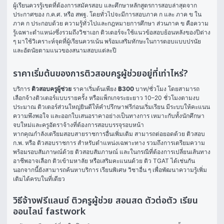
ผู้เรียนควรรู้เขตที่ต้องการสมัครสอบ และศึกษาหลักสูตรการสอบล่าสุดจาก
ประกาศของ ก.ค.ศ. หรือ สพฐ. โดยทั่วไปจะมีการสอบภาค ก และ ภาค ข ใน
ภาค ก ประกอบด้วย ความรู้ทั่วไปและกฎหมายการศึกษา ส่วนภาค ข คือความ
รู้เฉพาะตำแหน่งซึ่งรวมถึงวิชาเอก ติวเตอร์จะใช้แนวข้อสอบย้อนหลังของปีต่าง 
ๆ มาใช้วิเคราะห์จุดที่ผู้เรียนควรเน้น พร้อมเสริมทักษะในการตอบแบบปรนัย
และอัตนัยตามแนวของสนามสอบแต่ละปี
ราคาเริ่มต้นของการติวสอบครูผู้ช่วยอยู่ที่เท่าไหร่?
บริการ 
ติวสอบครูผู้ช่วย
 ราคาเริ่มต้นเพียง 
฿300
 บาท/ชั่วโมง โดยสามารถ
เลือกจ้างติวเตอร์แบบรายครั้ง หรือแพ็กเกจระยะยาว 10–20 ชั่วโมงตามงบ
ประมาณ ติวเตอร์ส่วนใหญ่ยินดีให้คำปรึกษาฟรีก่อนเริ่มเรียน มีระบบให้คะแนน
ความพึงพอใจ และออกใบเสนอราคาอย่างเป็นทางการ เหมาะกับทั้งนักศึกษา
จบใหม่และครูอัตราจ้างที่ต้องการสอบบรรจุรอบหน้า
หากคุณกำลังเตรียมสอบสายราชการอื่นเพิ่มเติม สามารถต่อยอดด้วย 
ติวสอบ 
ก.พ.
 หรือ 
ติวสอบราชการ
 สำหรับตำแหน่งเฉพาะทาง รวมถึงการเตรียมความ
พร้อมรอบสัมภาษณ์ด้วย 
ติวสอบสัมภาษณ์
 และในกรณีที่ต้องการเปลี่ยนเส้นทาง
อาชีพอาจเลือก 
ติวเข้ามหาลัย
 หรือเสริมคะแนนด้วย 
ติว TGAT
 ได้เช่นกัน 
นอกจากนี้ยังสามารถค้นหาบริการ 
เรียนพิเศษ
 วิชาอื่น ๆ เพื่อพัฒนาความรู้เพิ่ม
เติมได้ครบในที่เดียว
วิธีจ้างฟรีแลนซ์ ติวครูผู้ช่วย สอนสด ตัวต่อตัว เรียน
ออนไลน์ fastwork