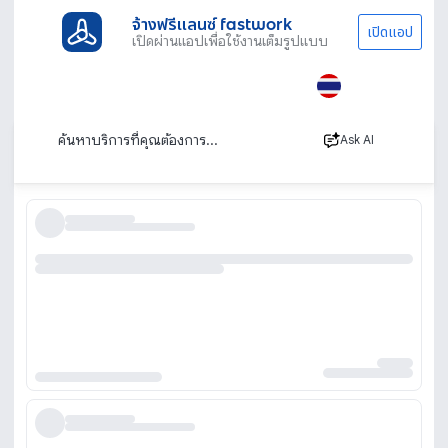
จ้างฟรีแลนซ์ fastwork
เปิดแอป
เปิดผ่านแอปเพื่อใช้งานเต็มรูปแบบ
ประเภทงานทั้งหมด
ภาพ เสียงและโปรดักชัน
Stand-Up Comedy
สแตนด์อัพคอมเมดี้ (Stand-Up Comedy)
เรียงตาม
Ask AI