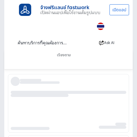
จ้างฟรีแลนซ์ fastwork
เปิดแอป
เปิดผ่านแอปเพื่อใช้งานเต็มรูปแบบ
ประเภทงานทั้งหมด
โฆษณาการตลาด
แอดมินออนไลน์ ทำที่บ้าน ดูแลเพจ ตอบแชท
หางานแอดมินออนไลน์ ทําที่บ้าน Admin Online
Ask AI
แอดมินเพจ ตอบแชท
เรียงตาม