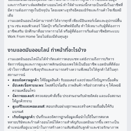
และการวิเคราะห์ผลลัพธ์ทางออนไลน์ ทำให้ตำแหน่งนี้กลายเป็นหนึ่งในอาชีพที่
มีความต้องการสูงในปัจจุบัน โดยเฉพาะธุรกิจอีคอมเมิร์ซและร้านค้าโซเชียลมี
เดีย
งานแอดมินออนไลน์สามารถทำได้จากทุกที่ เพียงมีอินเทอร์เน็ตและอุปกรณ์พื้น
ฐาน เช่น คอมพิวเตอร์ โน้ตบุ๊ก หรือโทรศัพท์มือถือ ทำให้เหมาะกับผู้ที่ต้องการ
อาชีพเสริม นักศึกษาที่อยากหารายได้ หรือผู้ที่ต้องการเริ่มต้นอาชีพอิสระแบบ 
Work From Home โดยไม่ต้องมีต้นทุนสูง
งานแอดมินออนไลน์ ทำหน้าที่อะไรบ้าง
งานแอดมินออนไลน์ไม่ได้จำกัดแค่การตอบแชท แต่ยังรวมถึงการบริหาร
จัดการข้อมูลและการดูแลภาพลักษณ์ของเพจให้เป็นมืออาชีพ แอดมินที่ดีต้อง
เข้าใจการสื่อสารเชิงธุรกิจและสามารถสร้างความพึงพอใจให้ลูกค้าได้ในทุก
สถานการณ์
ตอบข้อความลูกค้า:
ให้ข้อมูลสินค้า รับออเดอร์ และช่วยแก้ไขปัญหาเบื้องต้น
อัปเดตเนื้อหาบนเพจ:
โพสต์โปรโมชั่น ภาพสินค้า หรือข่าวสารต่าง ๆ ให้เพจมี
ความเคลื่อนไหว
จัดการออเดอร์:
ตรวจสอบคำสั่งซื้อ ประสานงานกับฝ่ายจัดส่ง และแจ้งสถานะ
ให้ลูกค้าทราบ
ดูแลรีวิวและคอมเมนต์:
ตอบกลับอย่างสุภาพและสร้างความเชื่อมั่นให้กับ
แบรนด์
เก็บข้อมูลลูกค้า:
บันทึกและจัดการฐานข้อมูลเพื่อนำไปใช้ในการตลาด
หลายบริษัทและร้านค้าออนไลน์ให้ความสำคัญกับแอดมินมากขึ้น เพราะเป็น
ตำแหน่งที่อยู่แนวหน้าในการสร้างความสัมพันธ์กับลูกค้าและช่วยรักษาภาพ