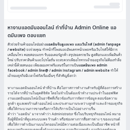
หางานแอดมินออนไลน์ ทําที่บ้าน Admin Online แอ
ดมินเพจ ตอบแชท
ตัวช่วยร้านค้าออนไลน์อย่าง
แอดมินรับดูแลเพจ และเว็บไซต์ (admin fanpage
/ website)
จะช่วยคุณ ทำหน้าที่โพสและอัพเดทหน้าเพจหรือเว็บไซต์ให้มีการ
เคลื่อนไหว คอยตอบแชท รับออเดอร์ลูกค้า สรุปยอดรายวัน ดูสต๊อกและเพิ่มสินค้า
ใหม่ ปรับราคาสินค้าและโปรโมชั่น จะสะดวกเพียงไรหากเจ้าของธุรกิจไม่ต้องทำสิ่ง
เหล่านี้ด้วยตนเอง เพียงมองหาฟรีแลนซ์ในการเป็น
แอดมินเพจ admin
facebook / admin line@ / admin Instagram / admin website
ทำให้
เจ้าของธุรกิจมีเวลาโฟกัสเรื่องอื่นๆ ที่สำคัญยิ่งกว่า
หางานแอดมินออนไลน์ ทําที่บ้าน
 คือโอกาสการทำงานสำหรับผู้ที่ต้องการสร้าง
รายได้จากที่บ้านในยุคดิจิทัล โดยไม่จำเป็นต้องเข้าทำงานประจำในออฟฟิศ 
งานแอดมินออนไลน์เป็นอาชีพที่เกี่ยวข้องกับการจัดการข้อมูล ตอบข้อความ
ลูกค้า ดูแลเพจร้านค้าออนไลน์ และประสานงานระหว่างลูกค้าและเจ้าของธุรกิจ 
เพื่อให้กระบวนการขายหรือการให้บริการเป็นไปอย่างราบรื่น
คำว่า “แอดมิน” มาจากคำว่า Administrator ซึ่งในบริบทธุรกิจออนไลน์ หมาย
ถึงผู้ที่มีหน้าที่ดูแลระบบเพจ ร้านค้า หรือช่องทางการสื่อสารต่าง ๆ ของแบรนด์ 
เพื่อให้การดำเนินงานบนโลกออนไลน์มีความต่อเนื่องและเป็นมืออาชีพ หน้าที่
ของแอดมินครอบคลุมทั้งด้านการตลาด การบริการลูกค้า การอัปเดตข้อมูล 