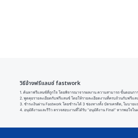
วิธีจ้างฟรีแลนซ์ fastwork
1. ค้นหาฟรีแลนซ์ที่ถูกใจ โดยพิจารณาจากผลงาน ความสามารถ ขั้นตอนการทำ
2. พูดคุยรายละเอียดกับฟรีแลนซ์ โดยให้รายละเอียดงานที่ครบถ้วนกับฟรีแ
3. ชำระเงินผ่าน Fastwork โดยชำระได้ 3 ช่องทางทั้ง บัตรเครดิต, โมบายแบง
4. อนุมัติงานและรีวิว ตรวจสอบงานที่ได้รับ “อนุมัติงาน Final” หากพอใจ