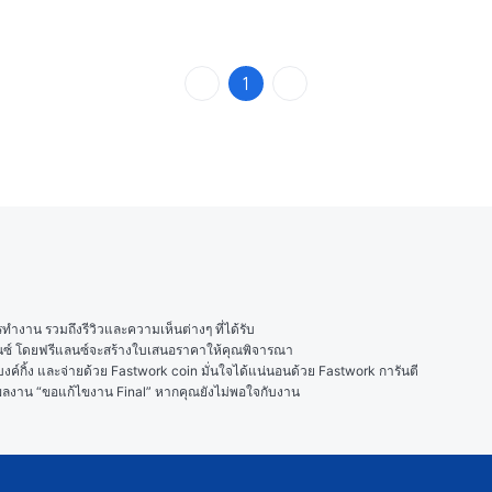
1
งาน รวมถึงรีวิวและความเห็นต่างๆ ที่ได้รับ

ลนซ์ โดยฟรีแลนซ์จะสร้างใบเสนอราคาให้คุณพิจารณา

ค์กิ้ง และจ่ายด้วย Fastwork coin มั่นใจได้แน่นอนด้วย Fastwork การันตี

ในผลงาน “ขอแก้ไขงาน Final” หากคุณยังไม่พอใจกับงาน