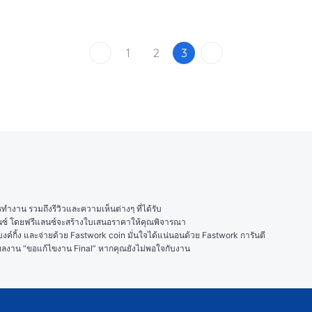
1
2
3
งาน รวมถึงรีวิวและความเห็นต่างๆ ที่ได้รับ

ลนซ์ โดยฟรีแลนซ์จะสร้างใบเสนอราคาให้คุณพิจารณา

ค์กิ้ง และจ่ายด้วย Fastwork coin มั่นใจได้แน่นอนด้วย Fastwork การันตี

ในผลงาน “ขอแก้ไขงาน Final” หากคุณยังไม่พอใจกับงาน