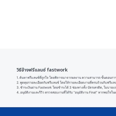
วิธีจ้างฟรีแลนซ์ fastwork
1. ค้นหาฟรีแลนซ์ที่ถูกใจ โดยพิจารณาจากผลงาน ความสามารถ ขั้นตอนการทำ
2. พูดคุยรายละเอียดกับฟรีแลนซ์ โดยให้รายละเอียดงานที่ครบถ้วนกับฟรีแ
3. ชำระเงินผ่าน Fastwork โดยชำระได้ 3 ช่องทางทั้ง บัตรเครดิต, โมบายแบง
4. อนุมัติงานและรีวิว ตรวจสอบงานที่ได้รับ “อนุมัติงาน Final” หากพอใจ