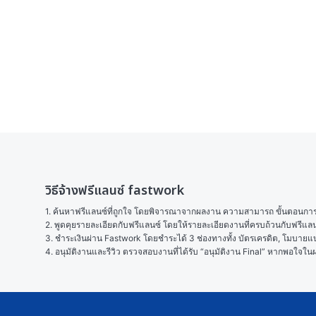
วิธีจ้างฟรีแลนซ์ fastwork
1. ค้นหาฟรีแลนซ์ที่ถูกใจ โดยพิจารณาจากผลงาน ความสามารถ ขั้นตอนการทำ
2. พูดคุยรายละเอียดกับฟรีแลนซ์ โดยให้รายละเอียดงานที่ครบถ้วนกับฟรีแ
3. ชำระเงินผ่าน Fastwork โดยชำระได้ 3 ช่องทางทั้ง บัตรเครดิต, โมบายแบง
4. อนุมัติงานและรีวิว ตรวจสอบงานที่ได้รับ “อนุมัติงาน Final” หากพอใจ