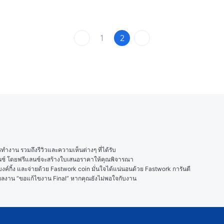
1
2
งาน รวมถึงรีวิวและความเห็นต่างๆ ที่ได้รับ

ลนซ์ โดยฟรีแลนซ์จะสร้างใบเสนอราคาให้คุณพิจารณา

ค์กิ้ง และจ่ายด้วย Fastwork coin มั่นใจได้แน่นอนด้วย Fastwork การันตี

ในผลงาน “ขอแก้ไขงาน Final” หากคุณยังไม่พอใจกับงาน