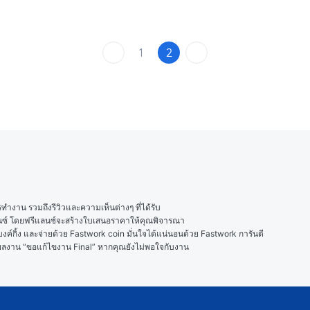
1
2
งาน รวมถึงรีวิวและความเห็นต่างๆ ที่ได้รับ

ลนซ์ โดยฟรีแลนซ์จะสร้างใบเสนอราคาให้คุณพิจารณา

ค์กิ้ง และจ่ายด้วย Fastwork coin มั่นใจได้แน่นอนด้วย Fastwork การันตี

ในผลงาน “ขอแก้ไขงาน Final” หากคุณยังไม่พอใจกับงาน