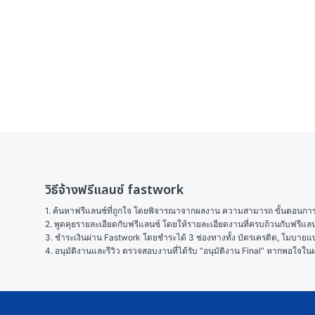
วิธีจ้างฟรีแลนซ์ fastwork
1. ค้นหาฟรีแลนซ์ที่ถูกใจ โดยพิจารณาจากผลงาน ความสามารถ ขั้นตอนการทำ
2. พูดคุยรายละเอียดกับฟรีแลนซ์ โดยให้รายละเอียดงานที่ครบถ้วนกับฟรีแ
3. ชำระเงินผ่าน Fastwork โดยชำระได้ 3 ช่องทางทั้ง บัตรเครดิต, โมบายแบง
4. อนุมัติงานและรีวิว ตรวจสอบงานที่ได้รับ “อนุมัติงาน Final” หากพอใจ