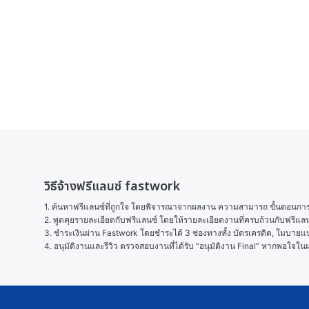
วิธีจ้างฟรีแลนซ์ fastwork
1. ค้นหาฟรีแลนซ์ที่ถูกใจ โดยพิจารณาจากผลงาน ความสามารถ ขั้นตอนการทำ
2. พูดคุยรายละเอียดกับฟรีแลนซ์ โดยให้รายละเอียดงานที่ครบถ้วนกับฟรีแ
3. ชำระเงินผ่าน Fastwork โดยชำระได้ 3 ช่องทางทั้ง บัตรเครดิต, โมบายแบง
4. อนุมัติงานและรีวิว ตรวจสอบงานที่ได้รับ “อนุมัติงาน Final” หากพอใจ