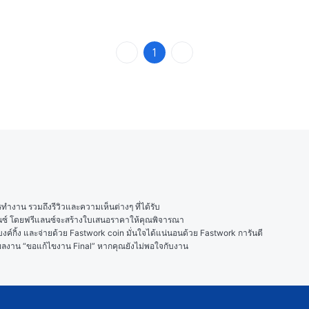
1
งาน รวมถึงรีวิวและความเห็นต่างๆ ที่ได้รับ

ลนซ์ โดยฟรีแลนซ์จะสร้างใบเสนอราคาให้คุณพิจารณา

ค์กิ้ง และจ่ายด้วย Fastwork coin มั่นใจได้แน่นอนด้วย Fastwork การันตี

ในผลงาน “ขอแก้ไขงาน Final” หากคุณยังไม่พอใจกับงาน