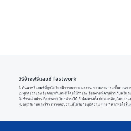
วิธีจ้างฟรีแลนซ์ fastwork
1. ค้นหาฟรีแลนซ์ที่ถูกใจ โดยพิจารณาจากผลงาน ความสามารถ ขั้นตอนการทำ
2. พูดคุยรายละเอียดกับฟรีแลนซ์ โดยให้รายละเอียดงานที่ครบถ้วนกับฟรีแ
3. ชำระเงินผ่าน Fastwork โดยชำระได้ 3 ช่องทางทั้ง บัตรเครดิต, โมบายแบง
4. อนุมัติงานและรีวิว ตรวจสอบงานที่ได้รับ “อนุมัติงาน Final” หากพอใจ