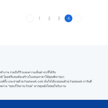
1
2
3
4
งาน รวมถึงรีวิวและความเห็นต่างๆ ที่ได้รับ

ลนซ์ โดยฟรีแลนซ์จะสร้างใบเสนอราคาให้คุณพิจารณา

ค์กิ้ง และจ่ายด้วย Fastwork coin มั่นใจได้แน่นอนด้วย Fastwork การันตี

ในผลงาน “ขอแก้ไขงาน Final” หากคุณยังไม่พอใจกับงาน