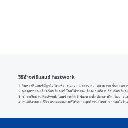
วิธีจ้างฟรีแลนซ์ fastwork
1. ค้นหาฟรีแลนซ์ที่ถูกใจ โดยพิจารณาจากผลงาน ความสามารถ ขั้นตอนการทำ
2. พูดคุยรายละเอียดกับฟรีแลนซ์ โดยให้รายละเอียดงานที่ครบถ้วนกับฟรีแ
3. ชำระเงินผ่าน Fastwork โดยชำระได้ 3 ช่องทางทั้ง บัตรเครดิต, โมบายแบง
4. อนุมัติงานและรีวิว ตรวจสอบงานที่ได้รับ “อนุมัติงาน Final” หากพอใจ