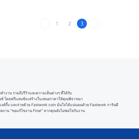
1
2
3
งาน รวมถึงรีวิวและความเห็นต่างๆ ที่ได้รับ

ลนซ์ โดยฟรีแลนซ์จะสร้างใบเสนอราคาให้คุณพิจารณา

ค์กิ้ง และจ่ายด้วย Fastwork coin มั่นใจได้แน่นอนด้วย Fastwork การันตี

ในผลงาน “ขอแก้ไขงาน Final” หากคุณยังไม่พอใจกับงาน