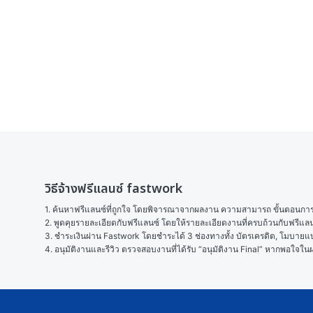
วิธีจ้างฟรีแลนซ์ fastwork
1. ค้นหาฟรีแลนซ์ที่ถูกใจ โดยพิจารณาจากผลงาน ความสามารถ ขั้นตอนการทำ
2. พูดคุยรายละเอียดกับฟรีแลนซ์ โดยให้รายละเอียดงานที่ครบถ้วนกับฟรีแ
3. ชำระเงินผ่าน Fastwork โดยชำระได้ 3 ช่องทางทั้ง บัตรเครดิต, โมบายแบง
4. อนุมัติงานและรีวิว ตรวจสอบงานที่ได้รับ “อนุมัติงาน Final” หากพอใจ