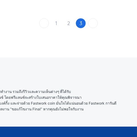
1
2
3
งาน รวมถึงรีวิวและความเห็นต่างๆ ที่ได้รับ

ลนซ์ โดยฟรีแลนซ์จะสร้างใบเสนอราคาให้คุณพิจารณา

ค์กิ้ง และจ่ายด้วย Fastwork coin มั่นใจได้แน่นอนด้วย Fastwork การันตี

ในผลงาน “ขอแก้ไขงาน Final” หากคุณยังไม่พอใจกับงาน