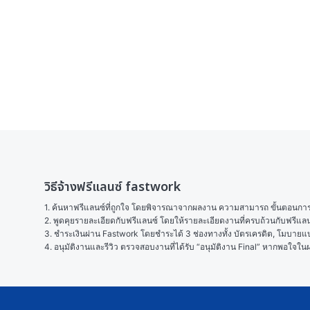
วิธีจ้างฟรีแลนซ์ fastwork
1. ค้นหาฟรีแลนซ์ที่ถูกใจ โดยพิจารณาจากผลงาน ความสามารถ ขั้นตอนการทำ
2. พูดคุยรายละเอียดกับฟรีแลนซ์ โดยให้รายละเอียดงานที่ครบถ้วนกับฟรีแ
3. ชำระเงินผ่าน Fastwork โดยชำระได้ 3 ช่องทางทั้ง บัตรเครดิต, โมบายแบง
4. อนุมัติงานและรีวิว ตรวจสอบงานที่ได้รับ “อนุมัติงาน Final” หากพอใจ