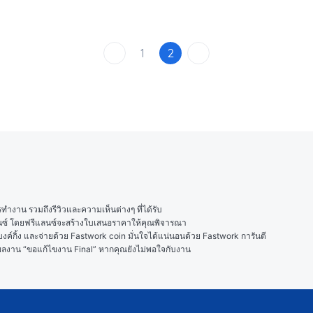
1
2
งาน รวมถึงรีวิวและความเห็นต่างๆ ที่ได้รับ

ลนซ์ โดยฟรีแลนซ์จะสร้างใบเสนอราคาให้คุณพิจารณา

ค์กิ้ง และจ่ายด้วย Fastwork coin มั่นใจได้แน่นอนด้วย Fastwork การันตี

ในผลงาน “ขอแก้ไขงาน Final” หากคุณยังไม่พอใจกับงาน