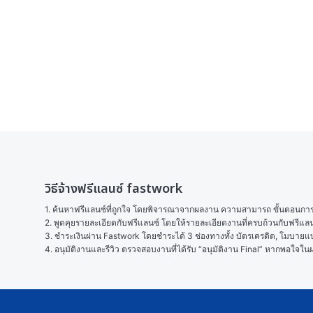
วิธีจ้างฟรีแลนซ์ fastwork
1. ค้นหาฟรีแลนซ์ที่ถูกใจ โดยพิจารณาจากผลงาน ความสามารถ ขั้นตอนการทำ
2. พูดคุยรายละเอียดกับฟรีแลนซ์ โดยให้รายละเอียดงานที่ครบถ้วนกับฟรีแ
3. ชำระเงินผ่าน Fastwork โดยชำระได้ 3 ช่องทางทั้ง บัตรเครดิต, โมบายแบง
4. อนุมัติงานและรีวิว ตรวจสอบงานที่ได้รับ “อนุมัติงาน Final” หากพอใจ