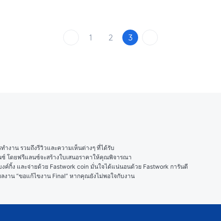
1
2
3
งาน รวมถึงรีวิวและความเห็นต่างๆ ที่ได้รับ

ลนซ์ โดยฟรีแลนซ์จะสร้างใบเสนอราคาให้คุณพิจารณา

ค์กิ้ง และจ่ายด้วย Fastwork coin มั่นใจได้แน่นอนด้วย Fastwork การันตี

ในผลงาน “ขอแก้ไขงาน Final” หากคุณยังไม่พอใจกับงาน