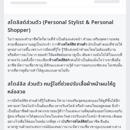
สไตลิสต์ส่วนตัว (Personal Stylist & Personal
Shopper)
ไม่ว่าคุณจะทำอาชีพใดก็ตามที่จำเป็นต้องแต่งหน้า ทำผม เสริมลุคความหล่อ
สวยเพื่อออกงานอยู่เป็นประจำ การ
จ้างสไตล์ลิส ส่วนตัว
 มักเป็นคำตอบที่ช่วยให้
ทุกอย่างง่ายขึ้น เพราะการมีคนที่รู้ใจ รู้วิธีแต่งหน้าทำผมโดยไม่ต้องอธิบาย 
หรือสั่งการอะไรมาก ย่อมทำให้ผลลัพธ์ออกมาดูเป๊ะ เติมความมั่นใจได้ในแบบที่
คาดหวัง แต่ทั้งนี้การจะเลือก
จ้างสไตล์ลิส
สักคนก็จำเป็นต้องมั่นใจว่าเขาคือมือ
อาชีพ มีความเชี่ยวชาญ มีทักษะและความรู้ด้านการออกแบบชัดเจน ไม่เช่นนั้น
จากที่ควรดูดีอาจทำให้ดูแย่แบบคาดไม่ถึง
สไตล์ลิส ส่วนตัว คนรู้ใจที่ช่วยปรับเสื้อผ้าหน้าผมให้ดู
หล่อสวย
การมีสไตล์ลิส ส่วนตัวที่รู้ใจสักคน ก็สามารถเสริมลุคของตนเองให้ดูดีขึ้นได้อีก
หลายเท่าโดยไม่จำเป็นต้องเสียเวลาปรับสไตล์ หรือจ้างคนใหม่อยู่ตลอด ยิ่งถ้า
เป็นมืออาชีพด้วยแล้วพวกเขาย่อมรู้ดีว่าในแต่ละงานที่คุณต้องออกไปพบเจอกับ
ผู้คน หรืออยากได้ลุคแบบไหนในแต่ละวันควรปรับแต่งใบหน้า ผิวพรรณ เส้นผม 
อย่างไรเพื่อให้ตอบโจทย์มากที่สุด เรามี
บริการสไตล์ลิส
มืออาชีพ ยืนยัน
มาตรฐานด้วยประสบการณ์อันแสนยาวนาน มีความเชี่ยวชาญแบบเฉพาะทาง 