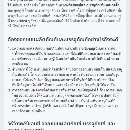
ได้เหลียวมองด้วยซ้ำ ในทางกลับกันหาก
ผลิตภัณฑ์และบรรจุภัณฑ์แพคเกจจิ้ง
ของคุณดูดี โดดเด่น เตะตาลูกค้า จะเป็นการเพิ่มโอกาสที่ลูกค้าจะหยิบสินค้าขึ้น
มาดูหรืออ่านรายละเอียดสินค้า ส่งผลให้มีโอกาสซื้อสูงขึ้นตามไปด้วย นอกจาก
นี้ บรรจุภัณฑ์ ๆ ยังช่วยเพิ่มมูลของสินค้าได้อีกด้วย ดังคำกล่าวที่ว่า "แพคเกจจิ้
งดี มีชัยไปกว่าครึ่ง"
ต้องออกแบบผลิตภัณฑ์และบรรจุภัณฑ์อย่างไรถึงจะดี
มีความสะดุดตา ชัดเจน ผลิตภัณฑ์ชนิดเดียวกันวางเรียงอยู่เป็นแถว การจะ
ทำให้คนหยุดมองที่สินค้าของเราอย่างแรกที่ต้องมีคือความสะดุดตา แต่ก็ต้องมี
ความชัดเจนมองแล้วสามารถรู้ได้เลยว่าเป็นสินค้าอะไร ชวนให้หยิบมาอ่านราย
ละเอียดต่อ
ง่ายต่อการใช้งาน แน่นอนว่าคือหัวใจหลักของการ
ออกแบบผลิตภัณฑ์และบรรจุ
ภัณฑ์
เลยก็ว่าได้ นอกจากจะสวยงามสะดุดตาแล้ว ต้องง่ายและเหมาะสมกับรูป
แบบการใช้งานอีกด้วย พื้นฐานของ
แพคเกจจิ้งสินค้า
ที่ดีคือจะต้องปกป้อง
สินค้าที่อยู่ภายในไม่ให้เสียหาย และจะต้องมีการระบุข้อมูลสินค้าให้ครบถ้วน
การออกแบบแพคเกจจิ้ง
ด้วยความสร้างสรรค์ช่วยเพิ่มมูลค่าได้ ด้วยความแปลก
ใหม่ เป็นส่วนช่วยให้คุณสามารถเพิ่มมูลค่าของผลิตภัณฑ์ได้ เพราะปกติแล้วผู้
บริโภคจะเห็นเฉพาะแพคเกจจิ้งแบบเดิมคล้าย ๆ กัน เมื่อเห็นบรรจุภัณฑ์ที่
สร้างสรรค์แปลกใหม่ ผู้บริโภคจะมองว่าสินค้ามีคุณภาพสูง มีการออกแบบมา
อย่างดีกว่าแบรนด์อื่น ๆ
วิธีจ้างฟรีแลนซ์ ออกแบบผลิตภัณฑ์ บรรจุภัณฑ์ และ