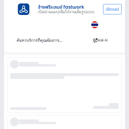
จ้างฟรีแลนซ์ fastwork
เปิดแอป
เปิดผ่านแอปเพื่อใช้งานเต็มรูปแบบ
ประเภทงานทั้งหมด
ออกแบบและ กราฟิก
Label & Packaging
ออกแบบผลิตภัณฑ์ บรรจุภัณฑ์ และฉลาก
เรียงตาม
Ask AI