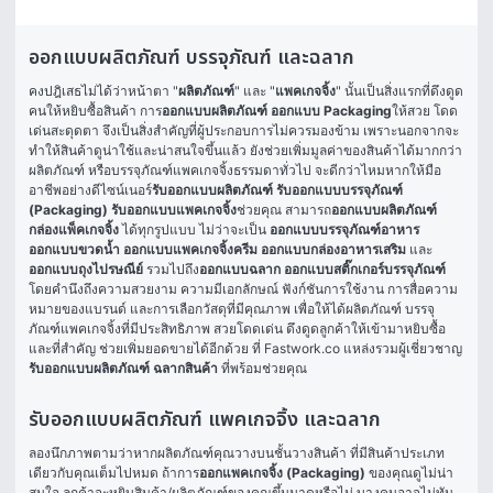
ออกแบบผลิตภัณฑ์ บรรจุภัณฑ์ และฉลาก
คงปฎิเสธไม่ได้ว่าหน้าตา "
ผลิตภัณฑ์
" และ "
แพคเกจจิ้ง
" นั้นเป็นสิ่งแรกที่ดึงดูด
คนให้หยิบซื้อสินค้า การ
ออกแบบผลิตภัณฑ์ ออกแบบ Packaging
ให้สวย โดด
เด่นสะดุดตา จึงเป็นสิ่งสำคัญที่ผู้ประกอบการไม่ควรมองข้าม เพราะนอกจากจะ
ทำให้สินค้าดูน่าใช้และน่าสนใจขึ้นแล้ว ยังช่วยเพิ่มมูลค่าของสินค้าได้มากกว่า
ผลิตภัณฑ์ หรือบรรจุภัณฑ์แพคเกจจิ้งธรรมดาทั่วไป จะดีกว่าไหมหากให้มือ
อาชีพอย่างดีไซน์เนอร์
รับออกแบบผลิตภัณฑ์ รับออกแบบบรรจุภัณฑ์ 
(Packaging) รับออกแบบแพคเกจจิ้ง
ช่วยคุณ สามารถ
ออกแบบผลิตภัณฑ์ 
กล่องแพ็คเกจจิ้ง
 ได้ทุกรูปแบบ ไม่ว่าจะเป็น 
ออกแบบบรรจุภัณฑ์อาหาร
ออกแบบขวดน้ำ
ออกแบบแพคเกจจิ้งครีม
ออกแบบกล่องอาหารเสริม
 และ
ออกแบบถุงไปรษณีย์
 รวมไปถึง
ออกแบบฉลาก ออกแบบสติ๊กเกอร์บรรจุภัณฑ์ 
โดยคำนึงถึงความสวยงาม ความมีเอกลักษณ์ ฟังก์ชันการใช้งาน การสื่อความ
หมายของแบรนด์ และการเลือกวัสดุที่มีคุณภาพ เพื่อให้ได้ผลิตภัณฑ์ บรรจุ
ภัณฑ์แพคเกจจิ้งที่มีประสิทธิภาพ สวยโดดเด่น ดึงดูดลูกค้าให้เข้ามาหยิบซื้อ 
และที่สำคัญ ช่วยเพิ่มยอดขายได้อีกด้วย ที่ Fastwork.co แหล่งรวมผู้เชี่ยวชาญ
รับออกแบบผลิตภัณฑ์ ฉลากสินค้า 
ที่พร้อมช่วยคุณ
รับออกแบบผลิตภัณฑ์ แพคเกจจิ้ง และฉลาก
ลองนึกภาพตามว่าหากผลิตภัณฑ์คุณวางบนชั้นวางสินค้า ที่มีสินค้าประเภท
เดียวกับคุณเต็มไปหมด ถ้าการ
ออกแพคเกจจิ้ง (Packaging)
 ของคุณดูไม่น่า
สนใจ ลูกค้าจะหยิบสินค้า/ผลิตภัณฑ์ของคุณขึ้นมาดูหรือไม่ บางคนอาจไม่ทัน