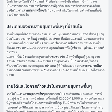
อีกทั้งโลกยุคใหม่ยังให้ความสำคัญกับสุขภาพเชิงป้องกันมากขึ้น ไม่ว่าจะ
เป็นการออกกำลังกาย การโภชนาการที่ถูกต้อง และการจัดการความเครียด 
อาชีพใน 
งานสายสุขภาพอื่นๆ
 จึงมีบทบาทสำคัญในการช่วยสร้างสังคมที่แข็ง
แรงทั้งกายและใจ
ประเภทของงานสายสุขภาพอื่นๆ ที่น่าสนใจ
งานในกลุ่มนี้มีความหลากหลาย เช่น งานผู้ช่วยนักกายภาพบำบัด ที่ช่วยดูแลผู้
ป่วยในระหว่างการฟื้นฟู งานผู้ช่วยเภสัชกร ที่สนับสนุนงานด้านยาและการจ่าย
ยา งานด้านโภชนาการที่ให้คำแนะนำเรื่องอาหารเพื่อสุขภาพ รวมถึงงานใน
ฟิตเนส เช่น เทรนเนอร์ส่วนบุคคล ครูสอนโยคะ หรือผู้เชี่ยวชาญด้านเวชศาสตร์
การกีฬา
นอกจากนี้ยังมีงานบริการสุขภาพในชุมชน เช่น เจ้าหน้าที่ดูแลผู้สูงอายุ งาน
ด้านส่งเสริมสุขภาพจิต และงานวิจัยด้านสุขภาพ ที่เป็นกำลังสำคัญในการ
พัฒนานโยบายสาธารณสุขของประเทศ ผู้ที่กำลังมองหา 
งานสายสุขภาพอื่นๆ
สามารถเลือกเส้นทางที่เหมาะกับความถนัดและความสนใจของตนเองได้หลาก
หลาย
รายได้และโอกาสก้าวหน้าในงานสายสุขภาพอื่นๆ
รายได้ใน 
งานสายสุขภาพอื่นๆ
 แตกต่างกันไปตามตำแหน่งและประสบการณ์ 
เช่น ผู้ช่วยนักกายภาพบำบัดอาจเริ่มต้นที่ 12,000–18,000 บาทต่อเดือน ขณะ
ที่ผู้ช่วยเภสัชกรหรือโภชนากรอาจมีรายได้สูงขึ้นเมื่อทำงานในโรงพยาบาล
เอกชนหรือคลินิกเฉพาะทาง หากทำงานเป็นครูสอนฟิตเนสหรือเทรนเนอร์ ราย
ได้อาจขึ้นอยู่กับจำนวนลูกค้าและชั่วโมงการสอน ทำให้บางตำแหน่งสามารถ