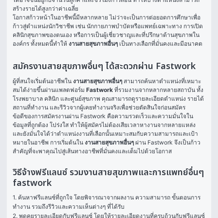
สร้างรายได้สูงกว่าค่าเฉลี่ย
โอกาสก้าวหน้าในอาชีพนี้มีหลากหลาย ไม่ว่าจะเป็นการต่อยอดการศึกษาเพื่อ
ก้าวสู่ตำแหน่งนักวิชาชีพ เช่น นักกายภาพบำบัดหรือแพทย์เฉพาะทาง การเปิด
คลินิกสุขภาพของตนเอง หรือการเป็นผู้เชี่ยวชาญและที่ปรึกษาด้านสุขภาพใน
องค์กร ทั้งหมดนี้ทำให้ 
งานสายสุขภาพอื่นๆ
 เป็นทางเลือกที่มั่นคงและมีอนาคต
สมัครงานสายสุขภาพอื่นๆ ได้สะดวกผ่าน Fastwork
ผู้ที่สนใจเริ่มต้นอาชีพใน 
งานสายสุขภาพอื่นๆ
 สามารถค้นหาตำแหน่งที่เหมาะ
สมได้ง่ายขึ้นผ่านแพลตฟอร์ม 
Fastwork
 ที่รวมงานจากหลากหลายสถาบัน ทั้ง
โรงพยาบาล คลินิก และศูนย์สุขภาพ คุณสามารถดูรายละเอียดตำแหน่ง รายได้ 
สถานที่ทำงาน และรีวิวจากผู้เคยทำงานจริงเพื่อช่วยตัดสินใจก่อนสมัคร
ข้อดีของการสมัครงานผ่าน Fastwork คือความรวดเร็วและความมั่นใจใน
ข้อมูลที่ถูกต้อง โปร่งใส ทำให้ผู้สมัครไม่ต้องเสียเวลาหางานจากหลายแหล่ง 
และยังมั่นใจได้ว่าตำแหน่งงานที่เลือกนั้นเหมาะสมกับความสามารถและเป้า
หมายในอาชีพ การเริ่มต้นใน 
งานสายสุขภาพอื่นๆ
 ผ่าน Fastwork จึงเป็นก้าว
สำคัญที่จะพาคุณไปสู่เส้นทางอาชีพที่มั่นคงและเต็มไปด้วยโอกาส
วิธีจ้างฟรีแลนซ์ รวมงานสายสุขภาพและการแพทย์อื่นๆ
fastwork
1. ค้นหาฟรีแลนซ์ที่ถูกใจ โดยพิจารณาจากผลงาน ความสามารถ ขั้นตอนการ
ทำงาน รวมถึงรีวิวและความเห็นต่างๆ ที่ได้รับ

2. พูดคุยรายละเอียดกับฟรีแลนซ์ โดยให้รายละเอียดงานที่ครบถ้วนกับฟรีแลนซ์ 