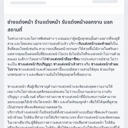
ช่างแต่งหน้า ร้านแต่งหน้า รับแต่งหน้าออกงาน นอก
สถานที่
ในช่วงเวลาและโอกาสพิเศษต่าง ๆ แน่นอนว่าผู้หญิงทุกคนนั้นต่างอยากที่จะดูดี 
สวย และโดดเด่น นอกจากการแต่งตัวแล้ว บริการ
รับแต่งหน้าและทำผม
ก็เป็น
สิ่งที่ตอบโจทย์เช่นกัน สามารถเปลี่ยนหน้าธรรมดาให้สวยขึ้นได้ภายในพริบตา 
แต่หากคุณเป็นคนหนึ่งที่ยังแต่งหน้าไม่เก่ง ยังไม่มั่นใจที่จะแต่งหน้าไปงานด้วย
ตนเอง จะดีกว่าไหมหากให้
ช่างแต่งหน้ามืออาชีพ
มากประสบการณ์ช่วย ไม่ว่า
จะเป็น 
ช่างแต่งหน้ารับปริญญา
ช่างแต่งหน้าเจ้าสาว
 หรือ 
ช่างแต่งหน้าทำผม
ไปงาน
 ช่างแต่งหน้าและทำผมเหล่านี้จะเนรมิตความสวยให้คุณ ช่วยแก้จุด
บกพร่องต่าง ๆ และเพิ่มความมั่นใจให้คุณทุกครั้งที่ออกงาน
ช่างแต่งหน้า คือผู้เชี่ยวชาญด้านการแต่งหน้าและจัดแต่งลุคความงามให้
เหมาะกับโอกาสและบุคลิกของแต่ละคน ไม่ว่าจะเป็นงานแต่งงาน งานรับ
ปริญญา งานอีเวนต์ หรือการถ่ายภาพ ช่างแต่งหน้าที่มีประสบการณ์สามารถ
ออกแบบลุคให้เข้ากับโครงหน้า สีผิว และสไตล์ของลูกค้า เพื่อให้ได้ลุคที่ดูสวย
เป็นธรรมชาติและติดทนนานตลอดวัน
บริการรับจ้างแต่งหน้าในปัจจุบันมีทั้งช่างแต่งหน้าแบบมืออาชีพและร้านแต่ง
หน้าทำผม ใกล้ฉัน ที่สามารถให้บริการครบวงจร ทั้งการแต่งหน้าและจัดทรงผม
ในเวลาเดียวกัน ผู้ที่ต้องการความสะดวกสามารถเลือกช่างแต่งหน้า ใกล้ฉัน 
หรือบริการแต่งหน้าทำผม ใกล้ฉัน เพื่อให้ช่างเดินทางไปให้บริการถึงสถานที่ได้