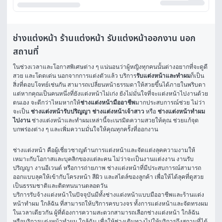
ช่างแต่งหน้า ร้านแต่งหน้า รับแต่งหน้าออกงาน นอก
สถานที่
ในช่วงเวลาและโอกาสพิเศษต่าง ๆ แน่นอนว่าผู้หญิงทุกคนนั้นต่างอยากที่จะดูดี 
สวย และโดดเด่น นอกจากการแต่งตัวแล้ว บริการ
รับแต่งหน้าและทำผม
ก็เป็น
สิ่งที่ตอบโจทย์เช่นกัน สามารถเปลี่ยนหน้าธรรมดาให้สวยขึ้นได้ภายในพริบตา 
แต่หากคุณเป็นคนหนึ่งที่ยังแต่งหน้าไม่เก่ง ยังไม่มั่นใจที่จะแต่งหน้าไปงานด้วย
ตนเอง จะดีกว่าไหมหากให้
ช่างแต่งหน้ามืออาชีพ
มากประสบการณ์ช่วย ไม่ว่า
จะเป็น 
ช่างแต่งหน้ารับปริญญา
ช่างแต่งหน้าเจ้าสาว
 หรือ 
ช่างแต่งหน้าทำผม
ไปงาน
 ช่างแต่งหน้าและทำผมเหล่านี้จะเนรมิตความสวยให้คุณ ช่วยแก้จุด
บกพร่องต่าง ๆ และเพิ่มความมั่นใจให้คุณทุกครั้งที่ออกงาน
ช่างแต่งหน้า คือผู้เชี่ยวชาญด้านการแต่งหน้าและจัดแต่งลุคความงามให้
เหมาะกับโอกาสและบุคลิกของแต่ละคน ไม่ว่าจะเป็นงานแต่งงาน งานรับ
ปริญญา งานอีเวนต์ หรือการถ่ายภาพ ช่างแต่งหน้าที่มีประสบการณ์สามารถ
ออกแบบลุคให้เข้ากับโครงหน้า สีผิว และสไตล์ของลูกค้า เพื่อให้ได้ลุคที่ดูสวย
เป็นธรรมชาติและติดทนนานตลอดวัน
บริการรับจ้างแต่งหน้าในปัจจุบันมีทั้งช่างแต่งหน้าแบบมืออาชีพและร้านแต่ง
หน้าทำผม ใกล้ฉัน ที่สามารถให้บริการครบวงจร ทั้งการแต่งหน้าและจัดทรงผม
ในเวลาเดียวกัน ผู้ที่ต้องการความสะดวกสามารถเลือกช่างแต่งหน้า ใกล้ฉัน 
หรือบริการแต่งหน้าทำผม ใกล้ฉัน เพื่อให้ช่างเดินทางไปให้บริการถึงสถานที่ได้