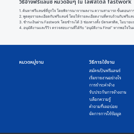
วิธีจ้างฟรีแลนซ์ หมวดอื่นๆ ใน ไลฟ์สไตล์ fastwork
1. ค้นหาฟรีแลนซ์ที่ถูกใจ โดยพิจารณาจากผลงาน ความสามารถ ขั้นตอนการทำ
2. พูดคุยรายละเอียดกับฟรีแลนซ์ โดยให้รายละเอียดงานที่ครบถ้วนกับฟรีแ
3. ชำระเงินผ่าน Fastwork โดยชำระได้ 3 ช่องทางทั้ง บัตรเครดิต, โมบายแบง
4. อนุมัติงานและรีวิว ตรวจสอบงานที่ได้รับ “อนุมัติงาน Final” หากพอใจ
หมวดหมู่งาน
วิธีการใช้งาน
สมัครเป็นฟรีแลนซ์
เริ่มขายงานอย่างไร
การชำระค่าจ้าง
รับประกันการจ้างงาน
บล็อกความรู้
คำถามที่เจอบ่อย
จัดการการใช้ข้อมูล