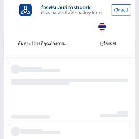
จ้างฟรีแลนซ์ fastwork
เปิดแอป
เปิดผ่านแอปเพื่อใช้งานเต็มรูปแบบ
ประเภทงานทั้งหมด
ไลฟ์สไตล์
ดูดวง โหราศาสตร์ ความเชื่อ
สุขภาพ
ดูดวงสุขภาพ ตามวันเดือนปีเกิด
เรียงตาม
Ask AI