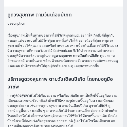
ดูดวงสุขภาพ ตามวันเดือนปีเกิด
description
เรื่องสุขภาพเป็นพื้นฐานของการใช้ชีวิตที่ทุกคนย่อมอยากให้เกิดสิ่งดีที่สุดกับ
ตนเอง แต่ของแบบนี้ไม่มีใครรู้อนาคตที่แท้จริงได้ อย่างน้อยที่สุดการดูดวง
สุขภาพก็ช่วยให้คุณวางแผนหรือกำหนดแนวทางเบื้องต้นเพื่อการใช้ชีวิตอย่าง
มีความสุขตามที่คาดหวังเอาไว้ fastwork.co จึงได้ทำการรวมเหล่าบรรดา
หมอดูที่มีความเชี่ยวชาญในการ
ดูดวงสุขภาพ ตามวันเดือนปีเกิด
 ดูดวงตาม
ลักขณาราศี ตามพื้นดวง พร้อมด้วยเทคนิคเฉพาะตัวตามความถนัดของหมอดู
แต่ละคน มั่นใจว่าจะทำให้คุณรู้จักตัวเองและดูแลสุขภาพมากขึ้น 
บริการดูดวงสุขภาพ ตามวันเดือนปีเกิด โดยหมอดูมือ
อาชีพ
การ
ดูดวงสุขภาพ
ไม่ใช่เรื่องงมงาย หรือเรื่องเพ้อฝัน แต่เป็นสิ่งที่ขึ้นอยู่กับความ
เชื่อของแต่ละคน ซึ่งปกติแล้วก็จะมีวิธีหลายรูปแบบขึ้นอยู่กับความถนัดของ
หมอดูแต่ละคน เช่น การดูดวงสุขภาพ ตามวันเดือนปีเกิด ดูจากไพ่ยิปซี ดู
ลายมือ ดูพื้นดวง และอื่น ๆ สามารถเช็กได้ว่าแต่ละคนเสี่ยงต่อการเจ็บป่วยด้วย
โรคอะไรหรือไม่ เพื่อการปรับพฤติกรรมการใช้ชีวิตให้ดีมากขึ้นกว่าเดิม มีอะไร
บ้างที่ช่วงนี้ต้องระวังเรื่องสุขภาพมากกว่าปกติ รู้เอาไว้ไม่ใช่เรื่องเสียหาย ลด
ความเสี่ยงต่อการเจ็บป่วยรุนแรงของตนเองได้