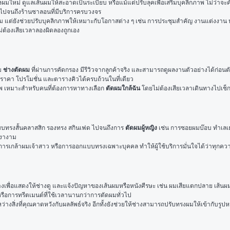
ผมใหม่ ดูแลเส้นผมให้สะอาดเป็นระเบียบ หรือแม้แต่ปรับลุคเพื่อเสริมบุคลิกภาพ ไม่ว่าจะ
ือ ไปจนถึงร้านซาลอนที่มีบริการครบวงจร
ม แต่ยังช่วยปรับบุคลิกภาพให้เหมาะกับโอกาสต่าง ๆ เช่น การประชุมสำคัญ งานแต่งงาน
่ต้องเสียเวลาลองผิดลองถูกเอง
บ 
ช่างตัดผม
 ที่ผ่านการคัดกรอง มีรีวิวจากลูกค้าจริง และสามารถดูผลงานตัวอย่างได้ก่อนต
าคา โปรโมชั่น และตารางคิวได้ครบถ้วนในที่เดียว
พ เหมาะสำหรับคนที่ต้องการหาทางเลือก 
ตัดผมใกล้ฉัน
 โดยไม่ต้องเสียเวลาเดินทางไปเช็
บบทรงสั้นคลาสสิก รองทรง สกินเฟด ไปจนถึงการ 
ตัดผมผู้หญิง
 เช่น การซอยผมบ๊อบ ทำเลเยอ
เงางาม
์ การเกล้าผมเจ้าสาว หรือการออกแบบทรงเฉพาะบุคคล ทำให้ผู้ใช้บริการมั่นใจได้ว่าทุ
ย่างเพื่อแสดงให้ช่างดู และแจ้งปัญหาของเส้นผมหรือหนังศีรษะ เช่น ผมเสียแตกปลาย เส้น
รือการทรีตเมนต์ที่ใช้เวลานานกว่าการตัดผมทั่วไป
สิ่งที่คุณคาดหวังกับผลลัพธ์จริง อีกทั้งยังช่วยให้ช่างสามารถปรับทรงผมให้เข้ากับรูป