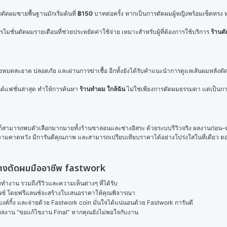
ัดผมชายพื้นฐานมักเริ่มต้นที่ 
฿150
 บาทต่อครั้ง หากเป็นการตัดผมผู้หญิงพร้อมเซ็ตทรง ท
รโมชั่นตัดผมรายเดือนที่ช่วยประหยัดค่าใช้จ่าย เหมาะสำหรับผู้ที่ต้องการใช้บริการ 
ร้านต
์ทั้งหมดสะอาด ปลอดภัย และผ่านการฆ่าเชื้อ อีกทั้งยังได้รับคำแนะนำการดูแลเส้นผมหลังต
ด์แฟชั่นล่าสุด ทำให้การค้นหา 
ร้านทําผม ใกล้ฉัน
 ไม่ใช่เพียงการตัดผมธรรมดา แต่เป็นก
ก็สามารถพบตัวเลือกมากมายทั้งร้านซาลอนและช่างอิสระ ด้วยระบบรีวิวจริง ผลงานก่อน–ห
ความคาดหวัง มีการันตีคุณภาพ และสามารถเปรียบเทียบราคาได้อย่างโปร่งใสในที่เดียว ตอบ
ช่างตัดผมมืออาชีพ fastwork
งาน รวมถึงรีวิวและความเห็นต่างๆ ที่ได้รับ

ลนซ์ โดยฟรีแลนซ์จะสร้างใบเสนอราคาให้คุณพิจารณา

ค์กิ้ง และจ่ายด้วย Fastwork coin มั่นใจได้แน่นอนด้วย Fastwork การันตี

ในผลงาน “ขอแก้ไขงาน Final” หากคุณยังไม่พอใจกับงาน