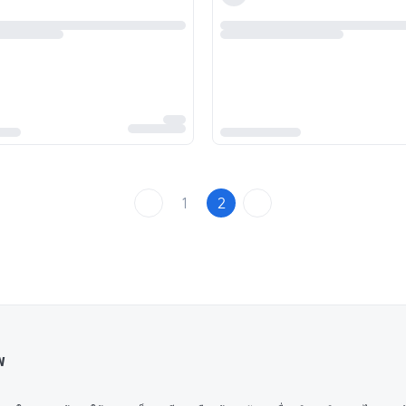
1
2
พ