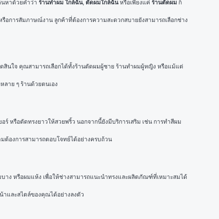
ค้นหาด้วยคำว่า 
ร้านทําผม ใกล้ฉัน
, 
ตัดผมใกล้ฉัน
 หรือเพียงแค่ 
ร้านตัดผม
 ก็
 หรือการสัมภาษณ์งาน ลูกค้าที่ต้องการความสะดวกสบายยังสามารถเลือกช่าง
ัดสินใจ คุณสามารถเลือกได้ทั้งร้านตัดผมผู้ชาย ร้านทำผมผู้หญิง หรือแม้แต่
กหลาย ๆ ร้านด้วยตนเอง
ร์ หรือตัดทรงยาวให้สวยพริ้ว นอกจากนี้ยังมีบริการเสริม เช่น การทำสีผม 
กความต้องการสามารถตอบโจทย์ได้อย่างครบถ้วน
ผมบาง หรือผมแห้ง เพื่อให้ช่างสามารถแนะนำทรงและผลิตภัณฑ์ที่เหมาะสมได้ 
หน้าและสไตล์ของคุณได้อย่างลงตัว