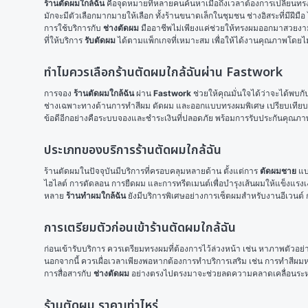
ร้านตัดผมใกล้ฉัน
 คือจุดหมายที่หลายคนค้นหาเมื่อถึงเวลาต้องการเปลี่ยนทรง
มักจะมีตัวเลือกมากมายให้เลือก ทั้งร้านขนาดเล็กในชุมชน ช่างอิสระที่มีฝีม
การใช้บริการกับ 
ช่างตัดผม
 มืออาชีพไม่เพียงแค่ช่วยให้ทรงผมออกมาสวยงา
ที่ให้บริการ 
รับตัดผม
 ได้ตามแพ็กเกจที่เหมาะสม เพื่อให้ได้งานคุณภาพโดยไม
ทำไมควรเลือกร้านตัดผมใกล้ฉันผ่าน Fastwork
การจอง 
ร้านตัดผมใกล้ฉัน
 ผ่าน 
Fastwork
 ช่วยให้คุณมั่นใจได้ว่าจะได้พบกั
ช่างเฉพาะทางด้านการทำสีผม ดัดผม และออกแบบทรงผมพิเศษ เปรียบเทียบร
ข้อดีอีกอย่างคือระบบจองและชำระเงินที่ปลอดภัย พร้อมการรับประกันคุณภา
ประเภทของบริการร้านตัดผมใกล้ฉัน
ร้านตัดผมในปัจจุบันมีบริการที่ครอบคลุมหลายด้าน ตั้งแต่การ 
ตัดผมชาย
 แ
ไฮไลต์ การดัดลอน การยืดผม และการทรีตเมนต์เพื่อบำรุงเส้นผมให้แข็งแรง
หลาย 
ร้านทำผมใกล้ฉัน
 ยังมีบริการพิเศษอย่างการเซ็ตผมสำหรับงานอีเวนต
การเตรียมตัวก่อนเข้าร้านตัดผมใกล้ฉัน
ก่อนเข้ารับบริการ ควรเตรียมทรงผมที่ต้องการไว้ล่วงหน้า เช่น หาภาพตัวอ
นอกจากนี้ ควรเผื่อเวลาเพียงพอหากต้องการทำบริการเสริม เช่น การทำสีผมห
การสื่อสารกับ 
ช่างตัดผม
 อย่างตรงไปตรงมาจะช่วยลดความคลาดเคลื่อนระหว่าง
ร้านตัดผม ราคาเท่าไหร่