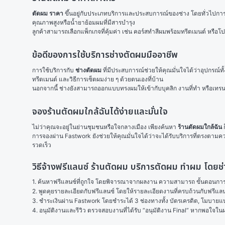
ตัดผม ราคา
 ขึ้นอยู่กับประเภทบริการและประสบการณ์ของช่าง โดยทั่วไปการต
คุณภาพสูงหรือน้ำยาย้อมผมที่มีสารบำรุง
ลูกค้าสามารถเลือกแพ็กเกจที่คุ้มค่า เช่น คอร์สทำสีผมพร้อมทรีตเมนต์ หรือโป
ข้อดีของการใช้บริการช่างตัดผมมืออาชีพ
การใช้บริการกับ 
ช่างตัดผม
 ที่มีประสบการณ์ช่วยให้คุณมั่นใจได้ว่าอุปกรณ
ทรีตเมนต์ และวิธีการเซ็ตผมง่าย ๆ ด้วยตนเองที่บ้าน
นอกจากนี้ ช่างยังสามารถออกแบบทรงผมให้เข้ากับบุคลิก งานที่ทำ หรือเทรน
จองร้านตัดผมใกล้ฉันได้ง่ายและมั่นใจ
ไม่ว่าคุณจะอยู่ในย่านชุมชนหรือใจกลางเมือง เพียงค้นหา 
ร้านตัดผมใกล้ฉัน
 
การจองผ่าน Fastwork ยังช่วยให้คุณมั่นใจได้ว่าจะได้รับบริการที่ตรงตาม
รวดเร็ว
วิธีจ้างฟรีแลนซ์ ร้านตัดผม บริการตัดผม ทำผม โดย
1. ค้นหาฟรีแลนซ์ที่ถูกใจ โดยพิจารณาจากผลงาน ความสามารถ ขั้นตอนการทำ
2. พูดคุยรายละเอียดกับฟรีแลนซ์ โดยให้รายละเอียดงานที่ครบถ้วนกับฟรีแ
3. ชำระเงินผ่าน Fastwork โดยชำระได้ 3 ช่องทางทั้ง บัตรเครดิต, โมบายแบง
4. อนุมัติงานและรีวิว ตรวจสอบงานที่ได้รับ “อนุมัติงาน Final” หากพอใจ