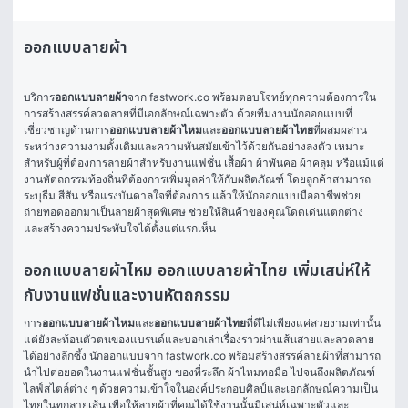
ออกแบบลายผ้า
บริการ
ออกแบบลายผ้า
จาก fastwork.co พร้อมตอบโจทย์ทุกความต้องการใน
การสร้างสรรค์ลวดลายที่มีเอกลักษณ์เฉพาะตัว ด้วยทีมงานนักออกแบบที่
เชี่ยวชาญด้านการ
ออกแบบลายผ้าไหม
และ
ออกแบบลายผ้าไทย
ที่ผสมผสาน
ระหว่างความงามดั้งเดิมและความทันสมัยเข้าไว้ด้วยกันอย่างลงตัว เหมาะ
สำหรับผู้ที่ต้องการลายผ้าสำหรับงานแฟชั่น เสื้อผ้า ผ้าพันคอ ผ้าคลุม หรือแม้แต่
งานหัตถกรรมท้องถิ่นที่ต้องการเพิ่มมูลค่าให้กับผลิตภัณฑ์ โดยลูกค้าสามารถ
ระบุธีม สีสัน หรือแรงบันดาลใจที่ต้องการ แล้วให้นักออกแบบมืออาชีพช่วย
ถ่ายทอดออกมาเป็นลายผ้าสุดพิเศษ ช่วยให้สินค้าของคุณโดดเด่นแตกต่าง 
และสร้างความประทับใจได้ตั้งแต่แรกเห็น 
ออกแบบลายผ้าไหม ออกแบบลายผ้าไทย เพิ่มเสน่ห์ให้
กับงานแฟชั่นและงานหัตถกรรม
การ
ออกแบบลายผ้าไหม
และ
ออกแบบลายผ้าไทย
ที่ดีไม่เพียงแค่สวยงามเท่านั้น 
แต่ยังสะท้อนตัวตนของแบรนด์และบอกเล่าเรื่องราวผ่านเส้นสายและลวดลาย
ได้อย่างลึกซึ้ง นักออกแบบจาก fastwork.co พร้อมสร้างสรรค์ลายผ้าที่สามารถ
นำไปต่อยอดในงานแฟชั่นชั้นสูง ของที่ระลึก ผ้าไหมทอมือ ไปจนถึงผลิตภัณฑ์
ไลฟ์สไตล์ต่าง ๆ ด้วยความเข้าใจในองค์ประกอบศิลป์และเอกลักษณ์ความเป็น
ไทยในทุกลายเส้น เพื่อให้ลายผ้าที่คุณได้ใช้งานนั้นมีเสน่ห์เฉพาะตัวและ