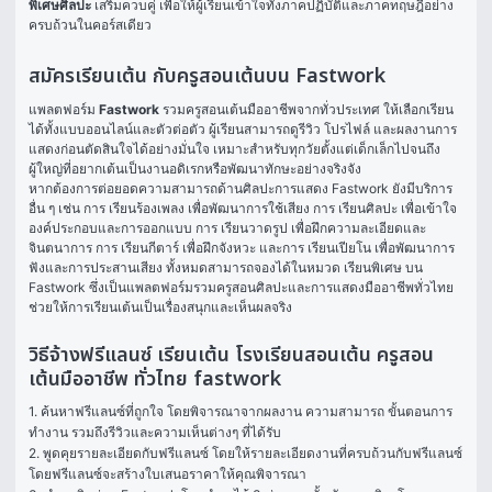
พิเศษศิลปะ
 เสริมควบคู่ เพื่อให้ผู้เรียนเข้าใจทั้งภาคปฏิบัติและภาคทฤษฎีอย่าง
ครบถ้วนในคอร์สเดียว
สมัครเรียนเต้น กับครูสอนเต้นบน Fastwork
แพลตฟอร์ม 
Fastwork
 รวมครูสอนเต้นมืออาชีพจากทั่วประเทศ ให้เลือกเรียน
ได้ทั้งแบบออนไลน์และตัวต่อตัว ผู้เรียนสามารถดูรีวิว โปรไฟล์ และผลงานการ
แสดงก่อนตัดสินใจได้อย่างมั่นใจ เหมาะสำหรับทุกวัยตั้งแต่เด็กเล็กไปจนถึง
ผู้ใหญ่ที่อยากเต้นเป็นงานอดิเรกหรือพัฒนาทักษะอย่างจริงจัง
หากต้องการต่อยอดความสามารถด้านศิลปะการแสดง Fastwork ยังมีบริการ
อื่น ๆ เช่น การ 
เรียนร้องเพลง
 เพื่อพัฒนาการใช้เสียง การ 
เรียนศิลปะ
 เพื่อเข้าใจ
องค์ประกอบและการออกแบบ การ 
เรียนวาดรูป
 เพื่อฝึกความละเอียดและ
จินตนาการ การ 
เรียนกีตาร์
 เพื่อฝึกจังหวะ และการ 
เรียนเปียโน
 เพื่อพัฒนาการ
ฟังและการประสานเสียง ทั้งหมดสามารถจองได้ในหมวด 
เรียนพิเศษ
 บน 
Fastwork ซึ่งเป็นแพลตฟอร์มรวมครูสอนศิลปะและการแสดงมืออาชีพทั่วไทย 
ช่วยให้การเรียนเต้นเป็นเรื่องสนุกและเห็นผลจริง
วิธีจ้างฟรีแลนซ์ เรียนเต้น โรงเรียนสอนเต้น ครูสอน
เต้นมืออาชีพ ทั่วไทย fastwork
1. ค้นหาฟรีแลนซ์ที่ถูกใจ โดยพิจารณาจากผลงาน ความสามารถ ขั้นตอนการ
ทำงาน รวมถึงรีวิวและความเห็นต่างๆ ที่ได้รับ

2. พูดคุยรายละเอียดกับฟรีแลนซ์ โดยให้รายละเอียดงานที่ครบถ้วนกับฟรีแลนซ์ 
โดยฟรีแลนซ์จะสร้างใบเสนอราคาให้คุณพิจารณา
