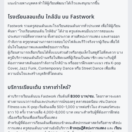
แนะนำเฉพาะบุคคล ทำให้ผู้เรียนพัฒนาได้เร็วและสนุกมากขึ้น
โรงเรียนสอนเต้น ใกล้ฉัน บน Fastwork
Fastwork รวมครูสอนเต้นและโรงเรียนสอนเต้นจากทั่วประเทศ เพื่อให้ผู้เรียน
ค้นหา “โรงเรียนสอนเต้น ใกล้ฉัน” ได้ง่าย ครูแต่ละคนมีแนวการสอนและ
ประสบการณ์ที่หลากหลาย ทั้งสายประกวด สายศิลปะการแสดง และสายออก
กำลังกาย ครูทุกคนผ่านการตรวจสอบโปรไฟล์และรีวิวจริงจากผู้เรียน เพื่อให้
มั่นใจในคุณภาพและผลลัพธ์ของการเรียน
ผู้เรียนสามารถเลือกเรียนได้ทั้งแบบส่วนตัวหรือกลุ่มเล็กในสตูดิโอที่สะดวก บาง
ครูมีบริการสอนเต้นถึงบ้านหรือในฟิตเนสที่ผู้เรียนเป็นสมาชิก เหมาะกับผู้ที่
ต้องการคลาสเต้นออกกำลังกายใกล้บ้าน หรืออยากฝึกเฉพาะแนว เช่น K-pop 
Cover, Jazz Funk, Contemporary Dance หรือ Street Dance เพื่อเพิ่ม
ความมั่นใจและสร้างบุคลิกที่โดดเด่น
บริการเรียนเต้น ราคาเท่าไหร่?
ค่าบริการเรียนเต้นบน Fastwork เริ่มต้นที่ 
฿300 บาท/ชม.
 โดยราคาจะแตก
ต่างตามแนวการเต้นและประสบการณ์ของครู คลาสยอดนิยม เช่น Dance 
Fitness และ K-pop เริ่มต้นเฉลี่ย 500–1,000 บาทต่อชั่วโมง ส่วนคอร์สระยะ
ยาว 10 ครั้ง ราคาเฉลี่ย 4,000–8,000 บาท เหมาะสำหรับผู้ที่ต้องการฝึกต่อ
เนื่องหรือเรียนเพื่อเตรียมขึ้นแสดง
สำหรับผู้ที่ต้องการเรียนเต้นเพื่อสอบเข้าคณะศิลปกรรมศาสตร์หรือสาขาศิลปะ
การแสดง ครูสอนเต้นบางท่านยังมีบริการ 
ติวทฤษฎีศิลปะการแสดง
 และ 
เรียน