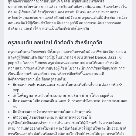
ผู้ที่ต้องการออกกำลังกายแบบสนุก ๆ โดยไม่รู้สึกเหนื่อยหรือจำเจ
นอกจากประโยชน์ทางกายแล้ว การเรียนเต้นยังช่วยพัฒนาสมาธิและจังหวะใน
ตัวเอง ผู้เรียนจะได้เรียนรู้การฟังเพลง การจับจังหวะ และการประสานการ
เคลื่อนไหวของแขน ขา และลำตัวอย่างมีจังหวะ ครูสอนเต้นที่มีประสบการณ์จะ
สอนเทคนิคให้ผู้เรียนเข้าใจการเต้นอย่างถูกวิธี ลดการบาดเจ็บจากการออก
กำลังกาย และทำให้การเต้นเป็นเรื่องที่เข้าถึงได้ทุกวัย
ครูสอนเต้น ออนไลน์ ตัวต่อตัว สำหรับทุกวัย
ครูสอนเต้นบน Fastwork มีทั้งครูจากสถาบันการเต้นมืออาชีพ นักเต้นประกวด 
และครูผู้ฝึกสอนประสบการณ์สูงในแนวต่าง ๆ เช่น Street Dance, Jazz, K-
pop หรือ Dance Fitness ครูแต่ละคนจะออกแบบคลาสให้เหมาะกับระดับ
ความสามารถและเป้าหมายของผู้เรียน ไม่ว่าจะเป็นการเรียนเพื่อสุขภาพ การ
เรียนเพื่อสอบเข้าคณะศิลปกรรม หรือการฝึกเพื่อขึ้นแสดงบนเวที
สิ่งที่ควรพิจารณาเมื่อเลือกครูสอนเต้น:
มีประสบการณ์การสอนและการแสดงในแนวเต้นที่สนใจ เช่น Jazz หรือ K-
pop
เข้าใจพื้นฐานการเคลื่อนไหวและสามารถอธิบายท่าทางได้อย่างถูกต้อง
มีความอดทน ใส่ใจรายละเอียด และปรับการสอนให้เหมาะกับร่างกายของแต่ละ
คน
มีพลังบวกและสร้างบรรยากาศสนุกในการเรียนทุกครั้ง
มีรีวิวจากผู้เรียนจริงและผลงานที่สามารถตรวจสอบได้
ครูที่ดีจะไม่เพียงสอนท่าทางการเต้น แต่จะช่วยให้ผู้เรียนเข้าใจอารมณ์ของ
เพลง การแสดงออกทางใบหน้า และวิธีเคลื่อนไหวให้ดูมั่นใจและเป็นธรรมชาติ 
การเรียนแบบตัวต่อตัวหรือออนไลน์แบบเรียลไทม์ยังช่วยให้ครูสามารถให้คำ