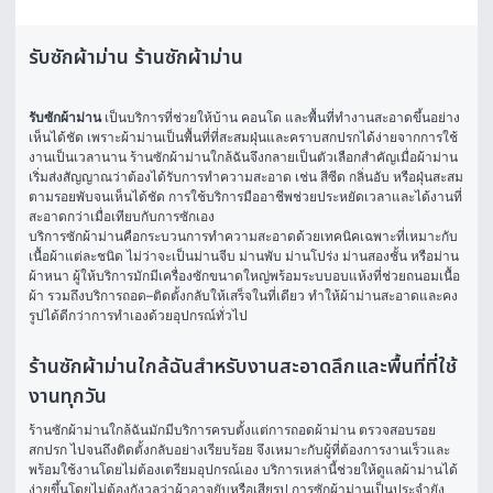
รับซักผ้าม่าน ร้านซักผ้าม่าน
รับซักผ้าม่าน
 เป็นบริการที่ช่วยให้บ้าน คอนโด และพื้นที่ทำงานสะอาดขึ้นอย่าง
เห็นได้ชัด เพราะผ้าม่านเป็นพื้นที่ที่สะสมฝุ่นและคราบสกปรกได้ง่ายจากการใช้
งานเป็นเวลานาน ร้านซักผ้าม่านใกล้ฉันจึงกลายเป็นตัวเลือกสำคัญเมื่อผ้าม่าน
เริ่มส่งสัญญาณว่าต้องได้รับการทำความสะอาด เช่น สีซีด กลิ่นอับ หรือฝุ่นสะสม
ตามรอยพับจนเห็นได้ชัด การใช้บริการมืออาชีพช่วยประหยัดเวลาและได้งานที่
สะอาดกว่าเมื่อเทียบกับการซักเอง
บริการซักผ้าม่านคือกระบวนการทำความสะอาดด้วยเทคนิคเฉพาะที่เหมาะกับ
เนื้อผ้าแต่ละชนิด ไม่ว่าจะเป็นม่านจีบ ม่านพับ ม่านโปร่ง ม่านสองชั้น หรือม่าน
ผ้าหนา ผู้ให้บริการมักมีเครื่องซักขนาดใหญ่พร้อมระบบอบแห้งที่ช่วยถนอมเนื้อ
ผ้า รวมถึงบริการถอด–ติดตั้งกลับให้เสร็จในที่เดียว ทำให้ผ้าม่านสะอาดและคง
รูปได้ดีกว่าการทำเองด้วยอุปกรณ์ทั่วไป
ร้านซักผ้าม่านใกล้ฉันสำหรับงานสะอาดลึกและพื้นที่ที่ใช้
งานทุกวัน
ร้านซักผ้าม่านใกล้ฉันมักมีบริการครบตั้งแต่การถอดผ้าม่าน ตรวจสอบรอย
สกปรก ไปจนถึงติดตั้งกลับอย่างเรียบร้อย จึงเหมาะกับผู้ที่ต้องการงานเร็วและ
พร้อมใช้งานโดยไม่ต้องเตรียมอุปกรณ์เอง บริการเหล่านี้ช่วยให้ดูแลผ้าม่านได้
ง่ายขึ้นโดยไม่ต้องกังวลว่าผ้าอาจยับหรือเสียรูป การซักผ้าม่านเป็นประจำยัง