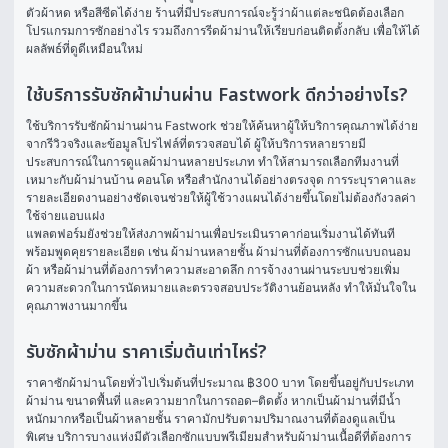
ตัวผ้าหด หรือสีซีดได้ง่าย ร้านที่มีประสบการณ์จะรู้ว่าผ้าแต่ละชนิดต้องเลือก
โปรแกรมการซักอย่างไร รวมถึงการรีดผ้าม่านให้เรียบก่อนติดตั้งกลับ เพื่อให้ได้
ผลลัพธ์ที่ดูดีเหมือนใหม่
ใช้บริการรับซักผ้าม่านผ่าน Fastwork ดีกว่าอย่างไร?
ใช้บริการรับซักผ้าม่านผ่าน Fastwork ช่วยให้ค้นหาผู้ให้บริการคุณภาพได้ง่าย
จากรีวิวจริงและข้อมูลโปรไฟล์ที่ตรวจสอบได้ ผู้ให้บริการหลายรายมี
ประสบการณ์ในการดูแลผ้าม่านหลายประเภท ทำให้สามารถเลือกทีมงานที่
เหมาะกับผ้าม่านบ้าน คอนโด หรือสำนักงานได้อย่างตรงจุด การระบุราคาและ
รายละเอียดงานอย่างชัดเจนช่วยให้ผู้ใช้วางแผนได้ง่ายขึ้นโดยไม่ต้องกังวลค่า
ใช้จ่ายแอบแฝง
แพลตฟอร์มยังช่วยให้ส่งภาพผ้าม่านเพื่อประเมินราคาก่อนเริ่มงานได้ทันที 
พร้อมพูดคุยรายละเอียด เช่น ผ้าม่านหลายชั้น ผ้าม่านที่ต้องการซักแบบถนอม
ผ้า หรือผ้าม่านที่ต้องการทำความสะอาดลึก การจ้างงานผ่านระบบช่วยเพิ่ม
ความสะดวกในการนัดหมายและตรวจสอบประวัติงานย้อนหลัง ทำให้มั่นใจใน
คุณภาพงานมากขึ้น
รับซักผ้าม่าน ราคาเริ่มต้นเท่าไหร่?
ราคาซักผ้าม่านโดยทั่วไปเริ่มต้นที่ประมาณ ฿300 บาท โดยขึ้นอยู่กับประเภท
ผ้าม่าน ขนาดพื้นที่ และความยากในการถอด–ติดตั้ง หากเป็นผ้าม่านที่มีน้ำ
หนักมากหรือเป็นผ้าหลายชั้น ราคามักปรับตามปริมาณงานที่ต้องดูแลเป็น
พิเศษ บริการบางแห่งมีตัวเลือกซักแบบพรีเมียมสำหรับผ้าม่านเนื้อดีที่ต้องการ