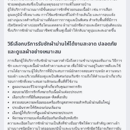
ช่วยลดฝุ่นสะสมซึ่งเป็นต้นเหตุของอาการแพ้ในหลายบ้าน
ผู้ให้บริการจำนวนมากมีขั้นตอนการซักที่ช่วยถนอมเนื้อผ้า เช่น การเลือก
อุณหภูมิน้ำที่เหมาะสม การใช้ผงซักฟอกที่ไม่ทำร้ายเส้นใย และการอบแห้ง
อย่างนุ่มนวลสำหรับผ้าม่านที่ต้องการการดูแลเป็นพิเศษ สำหรับพื้นที่ที่มีการ
เปิดปิดหน้าต่างบ่อยหรือโดนแดดตรง ผ้าม่านมักซีดง่ายและมีคราบฝุ่นติดแน่น 
ซึ่งบริการซักผ้าม่านมืออาชีพช่วยฟื้นฟูเนื้อผ้าให้กลับมาดูนุ่มและสะอาดขึ้น
วิธีเลือกบริการรับซักผ้าม่านให้ได้งานสะอาด ปลอดภัย
และดูแลผ้าอย่างเหมาะสม
การเลือกผู้ให้บริการรับซักผ้าม่านควรคำนึงถึงความชำนาญของทีมงาน วิธีการ
ซัก และการดูแลเนื้อผ้าหลังทำความสะอาด เพื่อให้ผ้าม่านอยู่ในสภาพดีและใช้
งานได้ยาวนาน ผู้ให้บริการที่มีประสบการณ์มักตรวจสอบคราบหนัก ความหนา
ของผ้า และบริเวณที่ต้องดูแลเป็นพิเศษก่อนเริ่มซัก รวมถึงให้คำแนะนำเกี่ยวกับ
รอบการซักที่เหมาะสมตามลักษณะพื้นที่ที่ใช้งาน
ดูผลงานและรีวิวจากลูกค้าเกี่ยวกับคุณภาพการซัก
สอบถามวิธีการซักที่เหมาะกับเนื้อผ้าแต่ละประเภท
เลือกบริการที่มีขั้นตอนถอด–ติดตั้งกลับ
ตรวจสอบความพร้อมของเครื่องซักอุตสาหกรรมสำหรับผ้าม่านผืนใหญ่
ประเมินราคาให้ชัดเจนก่อนเริ่มงาน
เลือกผู้ให้บริการที่ดูแลผ้าม่านหลายประเภท
พิจารณาการอบแห้งเพื่อป้องกันกลิ่นอับหลังซัก
ความละเอียดในการซักผ้าม่านเป็นสิ่งที่ช่างมืออาชีพให้ความสำคัญ เพราะผ้า
ม่านบางชนิดมีความไวต่ออุณหภูมิน้ำและแรงปั่น หากซักผิดวิธีอาจเกิดการยับ 