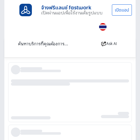
จ้างฟรีแลนซ์ fastwork
เปิดแอป
เปิดผ่านแอปเพื่อใช้งานเต็มรูปแบบ
ประเภทงานทั้งหมด
ไลฟ์สไตล์
ซักผ้าม่าน พรม
รับซักผ้าม่าน ร้านซักผ้าม่าน
เรียงตาม
Ask AI