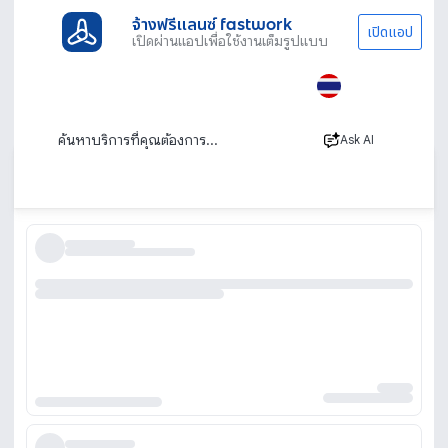
จ้างฟรีแลนซ์ fastwork
เปิดแอป
เปิดผ่านแอปเพื่อใช้งานเต็มรูปแบบ
ประเภทงานทั้งหมด
ภาพ เสียงและโปรดักชัน
เกลี่ยสีวิดีโอ
บริการเกลี่ยสี เกรดสี แต่งสี ย้อมสี เปลี่ยนสี ปรับสี
วิดีโอ (Color Correction)
Ask AI
เรียงตาม