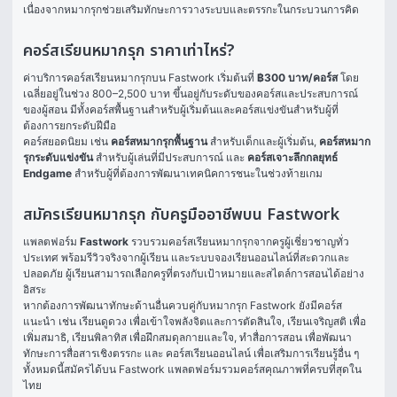
เนื่องจากหมากรุกช่วยเสริมทักษะการวางระบบและตรรกะในกระบวนการคิด
คอร์สเรียนหมากรุก ราคาเท่าไหร่?
ค่าบริการคอร์สเรียนหมากรุกบน Fastwork เริ่มต้นที่ 
฿300 บาท/คอร์ส
 โดย
เฉลี่ยอยู่ในช่วง 800–2,500 บาท ขึ้นอยู่กับระดับของคอร์สและประสบการณ์
ของผู้สอน มีทั้งคอร์สพื้นฐานสำหรับผู้เริ่มต้นและคอร์สแข่งขันสำหรับผู้ที่
ต้องการยกระดับฝีมือ
คอร์สยอดนิยม เช่น 
คอร์สหมากรุกพื้นฐาน
 สำหรับเด็กและผู้เริ่มต้น, 
คอร์สหมาก
รุกระดับแข่งขัน
 สำหรับผู้เล่นที่มีประสบการณ์ และ 
คอร์สเจาะลึกกลยุทธ์ 
Endgame
 สำหรับผู้ที่ต้องการพัฒนาเทคนิคการชนะในช่วงท้ายเกม
สมัครเรียนหมากรุก กับครูมืออาชีพบน Fastwork
แพลตฟอร์ม 
Fastwork
 รวบรวมคอร์สเรียนหมากรุกจากครูผู้เชี่ยวชาญทั่ว
ประเทศ พร้อมรีวิวจริงจากผู้เรียน และระบบจองเรียนออนไลน์ที่สะดวกและ
ปลอดภัย ผู้เรียนสามารถเลือกครูที่ตรงกับเป้าหมายและสไตล์การสอนได้อย่าง
อิสระ
หากต้องการพัฒนาทักษะด้านอื่นควบคู่กับหมากรุก Fastwork ยังมีคอร์ส
แนะนำ เช่น 
เรียนดูดวง
 เพื่อเข้าใจพลังจิตและการตัดสินใจ, 
เรียนเจริญสติ
 เพื่อ
เพิ่มสมาธิ, 
เรียนพิลาทิส
 เพื่อฝึกสมดุลกายและใจ, 
ทำสื่อการสอน
 เพื่อพัฒนา
ทักษะการสื่อสารเชิงตรรกะ และ 
คอร์สเรียนออนไลน์
 เพื่อเสริมการเรียนรู้อื่น ๆ 
ทั้งหมดนี้สมัครได้บน Fastwork แพลตฟอร์มรวมคอร์สคุณภาพที่ครบที่สุดใน
ไทย