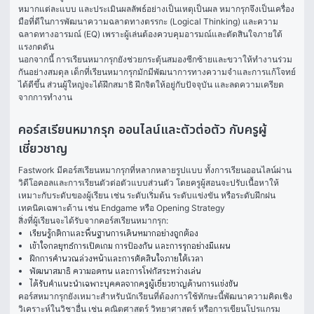
หมากแต่ละแบบ และประเมินผลลัพธ์อย่างเป็นเหตุเป็นผล หมากรุกจึงเป็นเครื่อง
มือที่ดีในการพัฒนาความฉลาดทางตรรกะ (Logical Thinking) และความ
ฉลาดทางอารมณ์ (EQ) เพราะผู้เล่นต้องควบคุมอารมณ์และตัดสินใจภายใต้
แรงกดดัน
นอกจากนี้ การเรียนหมากรุกยังช่วยกระตุ้นสมองซีกซ้ายและขวาให้ทำงานร่วม
กันอย่างสมดุล เด็กที่เรียนหมากรุกมักมีพัฒนาการทางความจำและการแก้โจทย์
ได้ดีขึ้น ส่วนผู้ใหญ่จะได้ฝึกสมาธิ ฝึกจิตให้อยู่กับปัจจุบัน และลดความเครียด
จากการทำงาน
คอร์สเรียนหมากรุก ออนไลน์และตัวต่อตัว กับครูผู้
เชี่ยวชาญ
Fastwork มีคอร์สเรียนหมากรุกที่หลากหลายรูปแบบ ทั้งการเรียนออนไลน์ผ่าน
วิดีโอคอลและการเรียนตัวต่อตัวแบบส่วนตัว โดยครูผู้สอนจะปรับเนื้อหาให้
เหมาะกับระดับของผู้เรียน เช่น ระดับเริ่มต้น ระดับแข่งขัน หรือระดับฝึกฝน
เทคนิคเฉพาะด้าน เช่น Endgame หรือ Opening Strategy
สิ่งที่ผู้เรียนจะได้รับจากคอร์สเรียนหมากรุก:
เรียนรู้กติกาและพื้นฐานการเดินหมากอย่างถูกต้อง
เข้าใจกลยุทธ์การเปิดเกม การป้องกัน และการรุกอย่างมีแผน
ฝึกการคำนวณล่วงหน้าและการตัดสินใจภายใต้เวลา
พัฒนาสมาธิ ความอดทน และการโฟกัสระหว่างเล่น
ได้รับคำแนะนำเฉพาะบุคคลจากครูผู้เชี่ยวชาญด้านการแข่งขัน
คอร์สหมากรุกยังเหมาะสำหรับนักเรียนที่ต้องการใช้ทักษะนี้พัฒนาความคิดเชิง
วิเคราะห์ในวิชาอื่น เช่น คณิตศาสตร์ วิทยาศาสตร์ หรือการเขียนโปรแกรม 