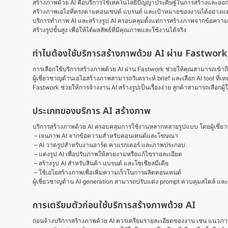
สร้างภาพด้วย AI คือบริการใช้เทคโนโลยีปัญญาประดิษฐ์ในการสร้างและออกแบ
สร้างภาพเอไอที่ตรงตามคอนเซปต์ แบรนด์ และเป้าหมายของงานได้อย่างแ
บริการทําภาพ AI และสร้างรูป AI ครอบคลุมตั้งแต่การสร้างภาพจากข้อความ 
สร้างรูปขั้นสูง เพื่อให้ได้ผลลัพธ์ที่มีคุณภาพและใช้งานได้จริง
ทำไมต้องใช้บริการสร้างภาพด้วย AI ผ่าน Fastwork
การเลือกใช้บริการสร้างภาพด้วย AI ผ่าน Fastwork ช่วยให้คุณสามารถเข้าถึงผ
ผู้เชี่ยวชาญด้านเอไอสร้างภาพสามารถวิเคราะห์ brief และเลือก AI tool ท
Fastwork ช่วยให้การจ้างงาน AI สร้างรูปเป็นเรื่องง่าย ลูกค้าสามารถเลือ
ประเภทของบริการ AI สร้างภาพ
บริการสร้างภาพด้วย AI ครอบคลุมการใช้งานหลากหลายรูปแบบ โดยผู้เชี่ยว
 – เจนภาพ AI จากข้อความสำหรับคอนเทนต์และโฆษณา
 – AI วาดรูปสำหรับงานอาร์ต คาแรกเตอร์ และภาพประกอบ
 – แต่งรูป AI เพื่อปรับภาพให้สวยงามหรือแก้ไขรายละเอียด
 – สร้างรูป AI สำหรับสินค้า แบรนด์ และโซเชียลมีเดีย
 – ใช้เอไอสร้างภาพเพื่อเพิ่มความเร็วในการผลิตคอนเทนต์ 
ผู้เชี่ยวชาญด้าน AI generation สามารถปรับแต่ง prompt ควบคุมสไตล์ 
การเตรียมตัวก่อนใช้บริการสร้างภาพด้วย AI
ก่อนจ้างบริการสร้างภาพด้วย AI ควรเตรียมรายละเอียดของงาน เช่น แนวภาพ โ