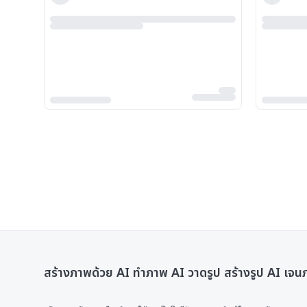
สร้างภาพด้วย AI ทําภาพ AI วาดรูป สร้างรูป AI เจ