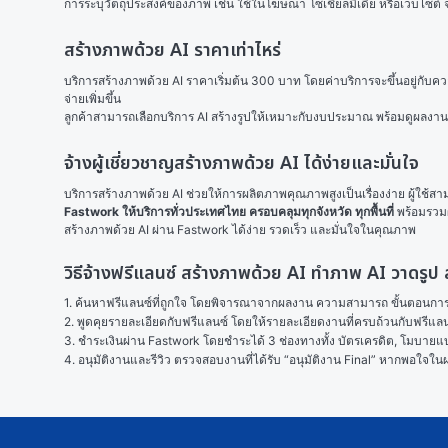
การระบุวัตถุประสงค์ของภาพ เช่น ใช้ในโฆษณา โซเชียลมีเดีย หรือเว็บไซต์
สร้างภาพด้วย AI ราคาเท่าไหร่
บริการสร้างภาพด้วย AI ราคาเริ่มต้น 300 บาท โดยค่าบริการจะขึ้นอยู่กับ
จ่ายเพิ่มขึ้น
ลูกค้าสามารถเลือกบริการ AI สร้างรูปให้เหมาะกับงบประมาณ พร้อมดูผลงา
จ้างผู้เชี่ยวชาญสร้างภาพด้วย AI ได้ง่ายและมั่นใจ
บริการสร้างภาพด้วย AI ช่วยให้การผลิตภาพคุณภาพสูงเป็นเรื่องง่าย ผู้ใช้ส
Fastwork ให้บริการทั่วประเทศไทย ครอบคลุมทุกจังหวัด ทุกพื้นที่
 พร้อมรวม
สร้างภาพด้วย AI ผ่าน Fastwork ได้ง่าย รวดเร็ว และมั่นใจในคุณภาพ
วิธีจ้างฟรีแลนซ์ สร้างภาพด้วย AI ทําภาพ AI วาดรู
1. ค้นหาฟรีแลนซ์ที่ถูกใจ โดยพิจารณาจากผลงาน ความสามารถ ขั้นตอนการทำ
2. พูดคุยรายละเอียดกับฟรีแลนซ์ โดยให้รายละเอียดงานที่ครบถ้วนกับฟรีแ
3. ชำระเงินผ่าน Fastwork โดยชำระได้ 3 ช่องทางทั้ง บัตรเครดิต, โมบายแบง
4. อนุมัติงานและรีวิว ตรวจสอบงานที่ได้รับ “อนุมัติงาน Final” หากพอใจ