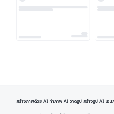
สร้างภาพด้วย AI ทําภาพ AI วาดรูป สร้างรูป AI เจ