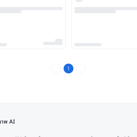
1
นภาพ AI