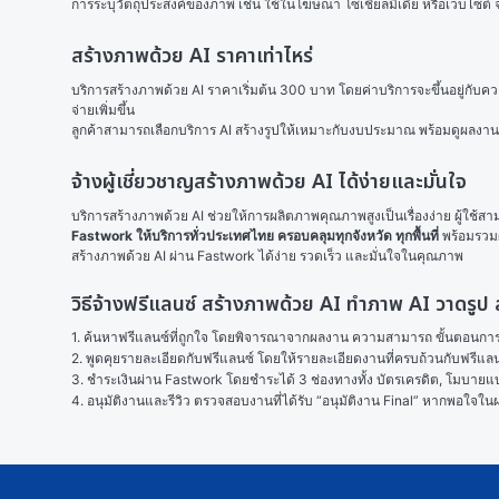
การระบุวัตถุประสงค์ของภาพ เช่น ใช้ในโฆษณา โซเชียลมีเดีย หรือเว็บไซต์
สร้างภาพด้วย AI ราคาเท่าไหร่
บริการสร้างภาพด้วย AI ราคาเริ่มต้น 300 บาท โดยค่าบริการจะขึ้นอยู่กับ
จ่ายเพิ่มขึ้น
ลูกค้าสามารถเลือกบริการ AI สร้างรูปให้เหมาะกับงบประมาณ พร้อมดูผลงา
จ้างผู้เชี่ยวชาญสร้างภาพด้วย AI ได้ง่ายและมั่นใจ
บริการสร้างภาพด้วย AI ช่วยให้การผลิตภาพคุณภาพสูงเป็นเรื่องง่าย ผู้ใช้ส
Fastwork ให้บริการทั่วประเทศไทย ครอบคลุมทุกจังหวัด ทุกพื้นที่
 พร้อมรวม
สร้างภาพด้วย AI ผ่าน Fastwork ได้ง่าย รวดเร็ว และมั่นใจในคุณภาพ
วิธีจ้างฟรีแลนซ์ สร้างภาพด้วย AI ทําภาพ AI วาดรู
1. ค้นหาฟรีแลนซ์ที่ถูกใจ โดยพิจารณาจากผลงาน ความสามารถ ขั้นตอนการทำ
2. พูดคุยรายละเอียดกับฟรีแลนซ์ โดยให้รายละเอียดงานที่ครบถ้วนกับฟรีแ
3. ชำระเงินผ่าน Fastwork โดยชำระได้ 3 ช่องทางทั้ง บัตรเครดิต, โมบายแบง
4. อนุมัติงานและรีวิว ตรวจสอบงานที่ได้รับ “อนุมัติงาน Final” หากพอใจ