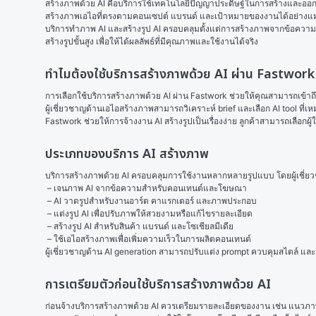
สร้างภาพด้วย AI คือบริการใช้เทคโนโลยีปัญญาประดิษฐ์ในการสร้างและออกแบ
สร้างภาพเอไอที่ตรงตามคอนเซปต์ แบรนด์ และเป้าหมายของงานได้อย่างแ
บริการทําภาพ AI และสร้างรูป AI ครอบคลุมตั้งแต่การสร้างภาพจากข้อความ 
สร้างรูปขั้นสูง เพื่อให้ได้ผลลัพธ์ที่มีคุณภาพและใช้งานได้จริง
ทำไมต้องใช้บริการสร้างภาพด้วย AI ผ่าน Fastwork
การเลือกใช้บริการสร้างภาพด้วย AI ผ่าน Fastwork ช่วยให้คุณสามารถเข้าถึงผ
ผู้เชี่ยวชาญด้านเอไอสร้างภาพสามารถวิเคราะห์ brief และเลือก AI tool ท
Fastwork ช่วยให้การจ้างงาน AI สร้างรูปเป็นเรื่องง่าย ลูกค้าสามารถเลือ
ประเภทของบริการ AI สร้างภาพ
บริการสร้างภาพด้วย AI ครอบคลุมการใช้งานหลากหลายรูปแบบ โดยผู้เชี่ยว
 – เจนภาพ AI จากข้อความสำหรับคอนเทนต์และโฆษณา
 – AI วาดรูปสำหรับงานอาร์ต คาแรกเตอร์ และภาพประกอบ
 – แต่งรูป AI เพื่อปรับภาพให้สวยงามหรือแก้ไขรายละเอียด
 – สร้างรูป AI สำหรับสินค้า แบรนด์ และโซเชียลมีเดีย
 – ใช้เอไอสร้างภาพเพื่อเพิ่มความเร็วในการผลิตคอนเทนต์ 
ผู้เชี่ยวชาญด้าน AI generation สามารถปรับแต่ง prompt ควบคุมสไตล์ 
การเตรียมตัวก่อนใช้บริการสร้างภาพด้วย AI
ก่อนจ้างบริการสร้างภาพด้วย AI ควรเตรียมรายละเอียดของงาน เช่น แนวภาพ โ